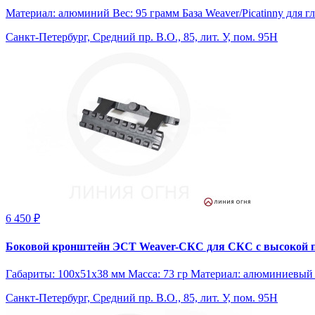
Материал: алюминий Вес: 95 грамм База Weaver/Picatinny для 
Санкт-Петербург, Средний пр. В.О., 85, лит. У, пом. 95Н
6 450 ₽
Боковой кронштейн ЭСТ Weaver-СКС для СКС с высокой 
Габариты: 100х51х38 мм Масса: 73 гр Материал: алюминиевый 
Санкт-Петербург, Средний пр. В.О., 85, лит. У, пом. 95Н