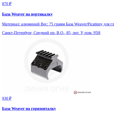
870 ₽
База Weaver на вертикалку
Материал: алюминий Вес: 75 грамм База Weaver/Picatinny для 
Санкт-Петербург, Средний пр. В.О., 85, лит. У, пом. 95Н
930 ₽
База Weaver на горизонталку