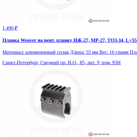
1 490 ₽
Планка Weaver на вент. планку ИЖ-27, МР-27, ТОЗ-34, L=5
Материал: алюминиевый сплав Длина: 55 мм Вес: 16 грамм Пл
Санкт-Петербург, Средний пр. В.О., 85, лит. У, пом. 95Н