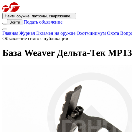
Найти оружие, патроны, снаряжение...
Подать объявление
Войти
Главная
Журнал
Экзамен на оружие
Охотминимум
Охота
Вопро
Объявление снято с публикации.
База Weaver Дельта-Тек МР13