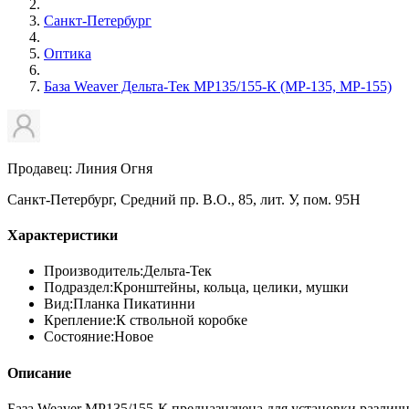
Санкт-Петербург
Оптика
База Weaver Дельта-Тек МР135/155-К (МР-135, МР-155)
Продавец: Линия Огня
Санкт-Петербург, Средний пр. В.О., 85, лит. У, пом. 95Н
Характеристики
Производитель:
Дельта-Тек
Подраздел:
Кронштейны, кольца, целики, мушки
Вид:
Планка Пикатинни
Крепление:
К ствольной коробке
Состояние:
Новое
Описание
База Weaver МР135/155-К предназначена для установки разли