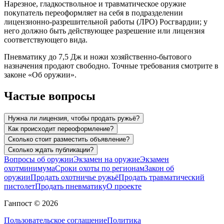
Нарезное, гладкоствольное и травматическое оружие
покупатель переоформляет на себя в подразделении
лицензионно-разрешительной работы (ЛРО) Росгвардии; у
него должно быть действующее разрешение или лицензия
соответствующего вида.
Пневматику до 7,5 Дж и ножи хозяйственно-бытового
назначения продают свободно. Точные требования смотрите в
законе «Об оружии».
Частые вопросы
Нужна ли лицензия, чтобы продать ружьё?
Как происходит переоформление?
Сколько стоит разместить объявление?
Сколько ждать публикации?
Вопросы об оружии
Экзамен на оружие
Экзамен
охотминимума
Сроки охоты по регионам
Закон об
оружии
Продать охотничье ружьё
Продать травматический
пистолет
Продать пневматику
О проекте
Ганпост © 2026
Пользовательское соглашение
Политика