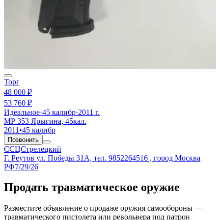
Торг
48 000 ₽
53 760 ₽
Идеальное
·
45 калибр
·
2011 г.
МР 353 Ярыгина, 45кал.
2011
•
45 калибр
Позвонить
ССЦСтрелецкий
Г. Реутов ул. Победы 31А, тел. 9852264516 , город Москва
РФ
7/29/26
Продать травматическое оружие
Разместите объявление о продаже оружия самообороны —
травматического пистолета или револьвера под патрон