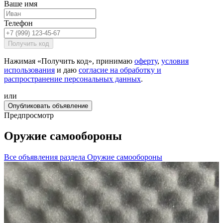
Ваше имя
Телефон
Получить код
Нажимая «Получить код», принимаю
оферту
,
условия
использования
и даю
согласие на обработку и
распространение персональных данных
.
или
Опубликовать объявление
Предпросмотр
Оружие самообороны
Все объявления раздела
Оружие самообороны