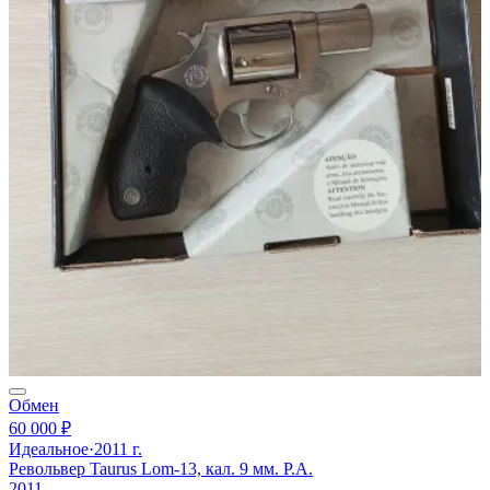
Обмен
60 000 ₽
Идеальное
·
2011 г.
Револьвер Taurus Lom-13, кал. 9 мм. Р.А.
2011