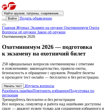
Найти оружие, патроны, снаряжение...
Подать объявление
Войти
Главная
Журнал
Экзамен на оружие
Охотминимум
Охота
Вопросы об оружии
Закон об оружии
Охотминимум 2026
Охотминимум 2026 — подготовка
к экзамену на охотничий билет
258 официальных вопросов охотминимума с ответами
и пояснениями: законодательство, правила охоты,
безопасность и обращение с оружием. Решайте билеты
и проходите тест онлайн — бесплатно и без регистрации.
Изучить вопросы
Начать тест
Разобрать ошибки
Повторить избранное
Подготовка по
регионам
Тренируйтесь бесплатно и без регистрации
Все вопросы, симулятор и работа над ошибками доступны
сразу — аккаунт нужен только для сохранения избранного и