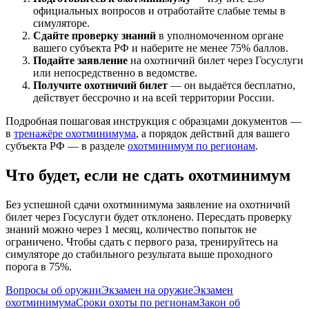
официальных вопросов и отработайте слабые темы в
симуляторе.
Сдайте проверку знаний
в уполномоченном органе
вашего субъекта РФ и наберите не менее 75% баллов.
Подайте заявление
на охотничий билет через Госуслуги
или непосредственно в ведомстве.
Получите охотничий билет
— он выдаётся бесплатно,
действует бессрочно и на всей территории России.
Подробная пошаговая инструкция с образцами документов —
в
тренажёре охотминимума
, а порядок действий для вашего
субъекта РФ — в разделе
охотминимум по регионам
.
Что будет, если не сдать охотминимум
Без успешной сдачи охотминимума заявление на охотничий
билет через Госуслуги будет отклонено. Пересдать проверку
знаний можно через 1 месяц, количество попыток не
ограничено. Чтобы сдать с первого раза, тренируйтесь на
симуляторе до стабильного результата выше проходного
порога в 75%.
Вопросы об оружии
Экзамен на оружие
Экзамен
охотминимума
Сроки охоты по регионам
Закон об