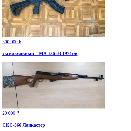
300 000 ₽
эксклюзивный " МА 136-03 1974г\в
20 000 ₽
СКС-366 Ланкастер