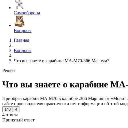
Самооборона
Вопросы
Главная
Вопросы
Что вы знаете о карабине МА-М70-366 Магнум?
Решён
Что вы знаете о карабине М
Приобрел карабин МА-М70 в калибре .366 Magnum от «Молот Арм
сайте производителя практически нет информации об этой мод
140
4
4 ответа
Принятый ответ