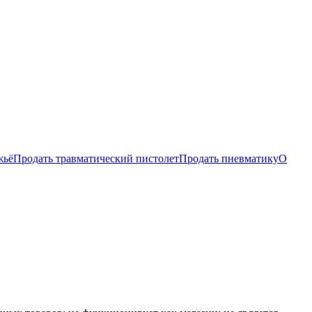
жьё
Продать травматический пистолет
Продать пневматику
О