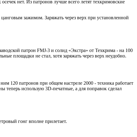
 осечек нет. Из патронов лучше всего летят техкримовские
 цанговым зажимом. Заряжать через верх при установленной
заводской патрон FMJ-3 и солид «Экстра» от Техкрима - на 100
ьные площадки не стал, хотя заряжать через верх неудобно.
ним 120 патронов при общем настреле 2000 - техника работает
ины теперь использую 3D-печатные, а для поправок сделал
метровый гонг вполне прилетает.