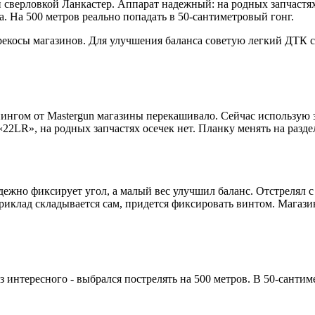
и сверловкой Ланкастер. Аппарат надежный: на родных запчастях
а. На 500 метров реально попадать в 50-сантиметровый гонг.
рекосы магазинов. Для улучшения баланса советую легкий ДТК с
юнингом от Mastergun магазины перекашивало. Сейчас использую 
22LR», на родных запчастях осечек нет. Планку менять на раздел
ежно фиксирует угол, а малый вес улучшил баланс. Отстрелял с 
 приклад складывается сам, придется фиксировать винтом. Магаз
Из интересного - выбрался пострелять на 500 метров. В 50-санти