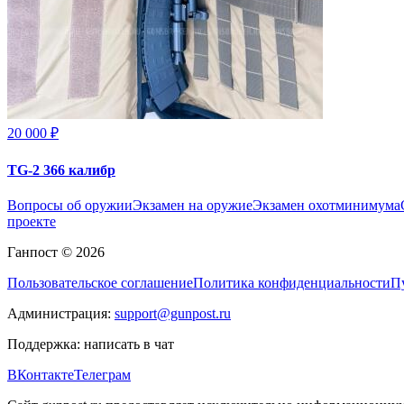
20 000 ₽
TG-2 366 калибр
Вопросы об оружии
Экзамен на оружие
Экзамен охотминимума
проекте
Ганпост © 2026
Пользовательское соглашение
Политика конфиденциальности
П
Администрация:
support@gunpost.ru
Поддержка:
написать в чат
ВКонтакте
Телеграм