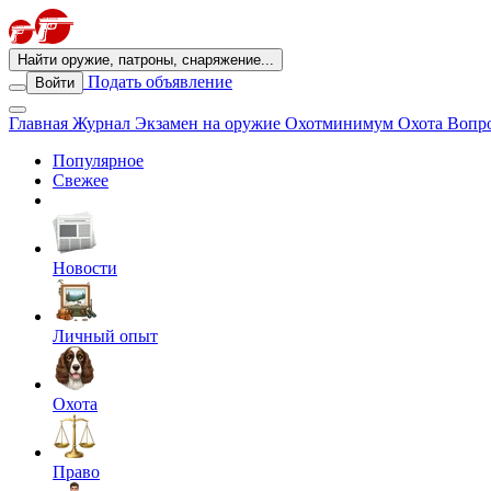
Найти оружие, патроны, снаряжение...
Подать объявление
Войти
Главная
Журнал
Экзамен на оружие
Охотминимум
Охота
Вопро
Популярное
Свежее
Новости
Личный опыт
Охота
Право