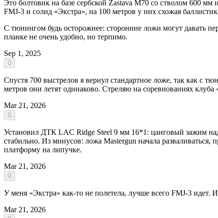
Это болтовик на базе сербской Zastava M70 со стволом 600 мм 
FMJ-3 и солид «Экстра», на 100 метров у них схожая баллистик
С тюнингом будь осторожнее: сторонние ложи могут давать пе
планке не очень удобно, но терпимо.
Sep 1, 2025
0
Спустя 700 выстрелов я вернул стандартное ложе, так как с т
метров они летят одинаково. Стреляю на соревнованиях клуба «
Mar 21, 2026
0
Установил ДТК LAC Ridge Steel 9 мм 16*1: цанговый зажим над
стабильно. Из минусов: ложа Mastergun начала разваливаться,
платформу на липучке.
Mar 21, 2026
0
У меня «Экстра» как-то не полетела, лучше всего FMJ-3 идет. 
Mar 21, 2026