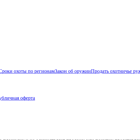
Сроки охоты по регионам
Закон об оружии
Продать охотничье ру
убличная оферта