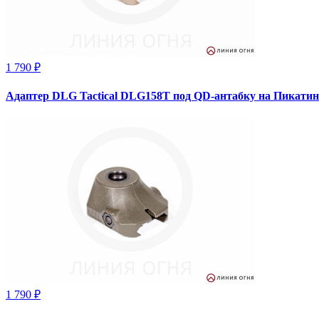
1 790 ₽
Адаптер DLG Tactical DLG158T под QD-антабку на Пикати
1 790 ₽