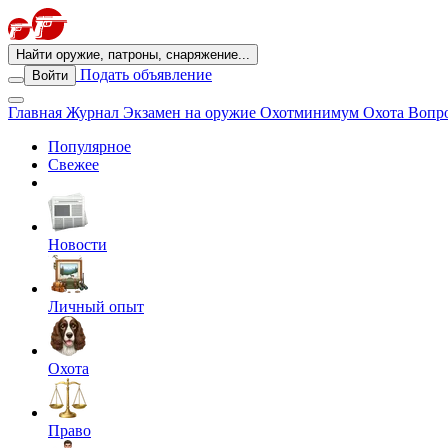
Найти оружие, патроны, снаряжение...
Подать объявление
Войти
Главная
Журнал
Экзамен на оружие
Охотминимум
Охота
Вопро
Популярное
Свежее
Новости
Личный опыт
Охота
Право