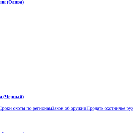
ни (Олива)
и (Черный)
Сроки охоты по регионам
Закон об оружии
Продать охотничье ру