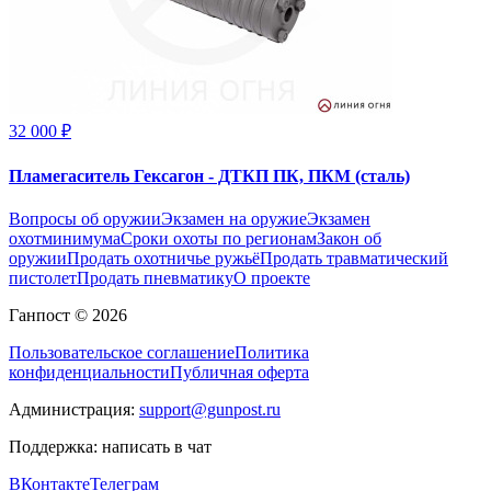
32 000 ₽
Пламегаситель Гексагон - ДТКП ПК, ПКМ (сталь)
Вопросы об оружии
Экзамен на оружие
Экзамен
охотминимума
Сроки охоты по регионам
Закон об
оружии
Продать охотничье ружьё
Продать травматический
пистолет
Продать пневматику
О проекте
Ганпост © 2026
Пользовательское соглашение
Политика
конфиденциальности
Публичная оферта
Администрация:
support@gunpost.ru
Поддержка:
написать в чат
ВКонтакте
Телеграм