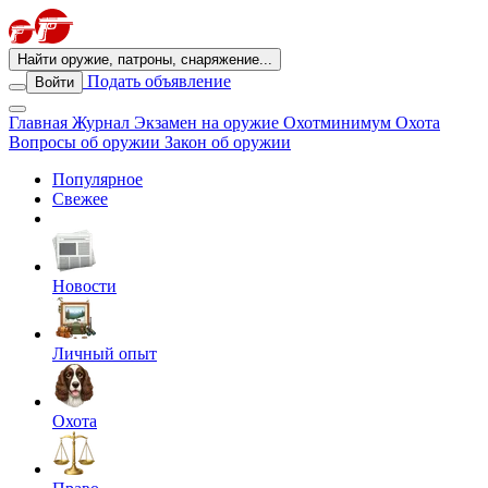
Найти оружие, патроны, снаряжение...
Подать объявление
Войти
Главная
Журнал
Экзамен на оружие
Охотминимум
Охота
Вопросы об оружии
Закон об оружии
Популярное
Свежее
Новости
Личный опыт
Охота