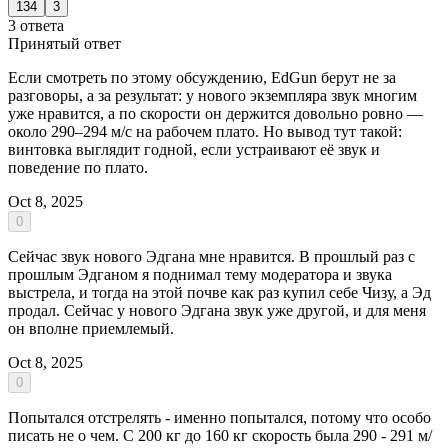
134
3
3 ответа
Принятый ответ
Если смотреть по этому обсуждению, EdGun берут не за
разговоры, а за результат: у нового экземпляра звук многим
уже нравится, а по скорости он держится довольно ровно —
около 290–294 м/с на рабочем плато. Но вывод тут такой:
винтовка выглядит годной, если устраивают её звук и
поведение по плато.
Oct 8, 2025
0
Сейчас звук нового Эдгана мне нравится. В прошлый раз с
прошлым Эдганом я поднимал тему модератора и звука
выстрела, и тогда на этой почве как раз купил себе Чизу, а Эд
продал. Сейчас у нового Эдгана звук уже другой, и для меня
он вполне приемлемый.
Oct 8, 2025
0
Попытался отстрелять - именно попытался, потому что особо
писать не о чем. С 200 кг до 160 кг скорость была 290 - 291 м/