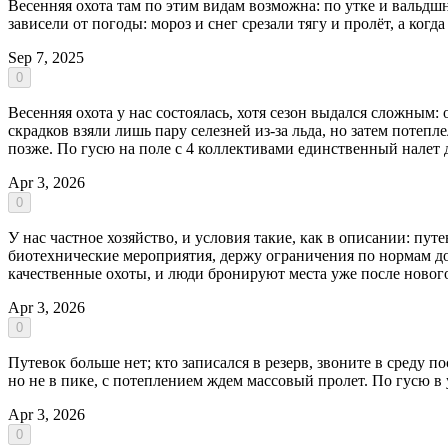
Весенняя охота там по этим видам возможна: по утке и вальдш
зависели от погоды: мороз и снег срезали тягу и пролёт, а ког
Sep 7, 2025
0
Весенняя охота у нас состоялась, хотя сезон выдался сложным: 
скрадков взяли лишь пару селезней из-за льда, но затем потеп
позже. По гусю на поле с 4 коллективами единственный налет д
Apr 3, 2026
0
У нас частное хозяйство, и условия такие, как в описании: пут
биотехнические мероприятия, держу ограничения по нормам доб
качественные охоты, и люди бронируют места уже после нового 
Apr 3, 2026
0
Путевок больше нет; кто записался в резерв, звоните в среду п
но не в пике, с потеплением ждем массовый пролет. По гусю в у
Apr 3, 2026
0