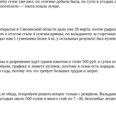
непу сезон уже шел, по селезню добыча была, по гусю в угодьях
да потеплело — охота пошла лучше.
открытие в Смоленской области дали уже 28 марта, потом ударили
лело и итогом стали 4 селезня кряквы; по вальдшнепу за стартов
ал нам 1 гуменника более 4 кг, у остальных результат был нулев
евка и разрешение идут одним пакетом и стоят 500 руб. в сутки и
ычи, графику и лимиту путевок, поэтому в сезон есть порядок. 
года, потому что это требует больших трудов и затрат.
осле обеда, попробуем решить вопрос только с резервом. Вальдшн
годьях около 500 голов и много стай по 7 - 40, белолобые летаю