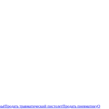
жьё
Продать травматический пистолет
Продать пневматику
О