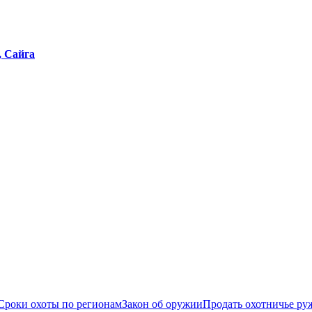
, Сайга
Сроки охоты по регионам
Закон об оружии
Продать охотничье ру