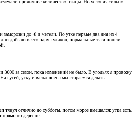
 отмечали приличное количество птицы. Но условия сильно
 заморозки до -8 и метели. По утке первые два дня из 4
ые дни добыли всего пару куликов, нормальные тяги пошли
ой.
ли 3000 за сезон, пока изменений не было. В угодьях я провожу
На гусей, утку и вальдшнепа мы стараемся делать
еп тянул отлично до субботы, потом мороз вмешался; утка есть,
т прямо по деревне.