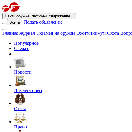
Найти оружие, патроны, снаряжение...
Подать объявление
Войти
Главная
Журнал
Экзамен на оружие
Охотминимум
Охота
Вопро
Популярное
Свежее
Новости
Личный опыт
Охота
Право