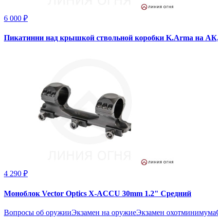
6 000 ₽
Пикатинни над крышкой ствольной коробки K.Arma на АК
4 290 ₽
Моноблок Vector Optics X-ACCU 30mm 1.2" Средний
Вопросы об оружии
Экзамен на оружие
Экзамен охотминимума