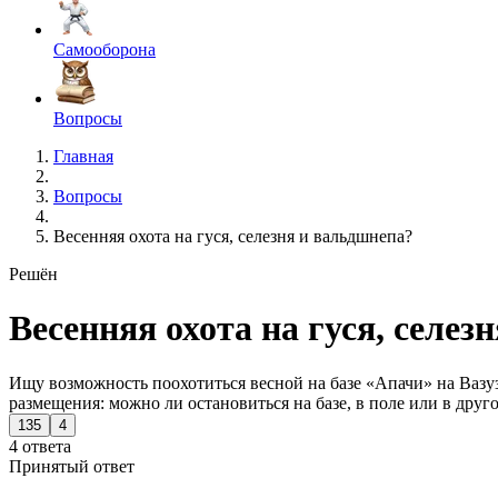
Самооборона
Вопросы
Главная
Вопросы
Весенняя охота на гуся, селезня и вальдшнепа?
Решён
Весенняя охота на гуся, селез
Ищу возможность поохотиться весной на базе «Апачи» на Вазуз
размещения: можно ли остановиться на базе, в поле или в друг
135
4
4 ответа
Принятый ответ