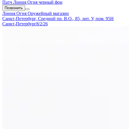
Патч Линия Огня черный фон
Позвонить
Линия Огня
Оружейный магазин
Санкт-Петербург, Средний пр. В.О., 85, лит. У, пом. 95Н
Санкт-Петербург
8/2/26