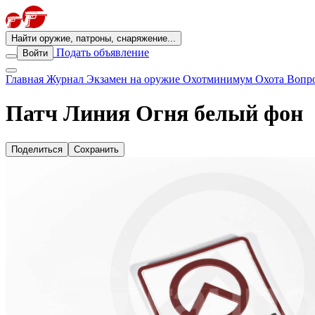
Найти оружие, патроны, снаряжение...
Подать объявление
Войти
Главная
Журнал
Экзамен на оружие
Охотминимум
Охота
Вопро
Патч Линия Огня белый фон
Поделиться
Сохранить