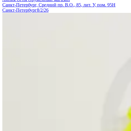
Санкт-Петербург, Средний пр. В.О., 85, лит. У, пом. 95Н
Санкт-Петербург
8/2/26