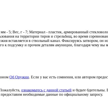
 мм - 5; Вес, г - 7; Материал - пластик, армированный стеклов
зования на территории тиров и стрельбищ, во время соревнован
ужия вставляется в ствольный канал. Фиксируясь затвором, он 
го к подсумку и прочим деталям амуниции, благодаря чему вы мо
аконом
Об Оружии
. Если у вас есть сомнения, или автором пред
 Пожалуйста,
ознакомьтесь с данной статьей
и будьте бдительны. 
 предоставим необходимые данные по официальному запросу.