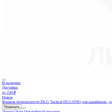
В наличии
Доставка
от
230 ₽
Новое
Флажок безопасности DLG Tactical DLG103O для карабинов, 
Позвонить
Линия Огня
Оружейный магазин