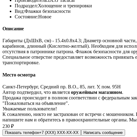
Производитель:
DLG Tactical
Подраздел:
Холощение и тренировки
Вид:
Флажки безопасности
Состояние:
Новое
Описание
Габариты (ДхШхВ, см) - 15.4х0.8х4.3; Диаметр основной части,
карабинов, длинный (Кислотно-желтый). Необходим для исполь
отсутствия в патроннике патрона. Флажок безопасности для ор
Специальное отверстие предоставляет возможность привязать е
транспортировке.
Место осмотра
Санкт-Петербург, Средний пр. В.О., 85, лит. У, пом. 95Н
Автор подтвердил, что является
оружейным магазином
.
Продажа происходит в полном соответствии с федеральным з
"Пожаловаться на объявление".
Уважаемые пользователи!
К сожалению, никто не застрахован от встречи с мошенником.
напишите нам
и обратитесь в правоохранительные органы. Мы
230 ₽
Показать телефон
+7 (XXX) XXX-XX-XX
Написать
сообщение