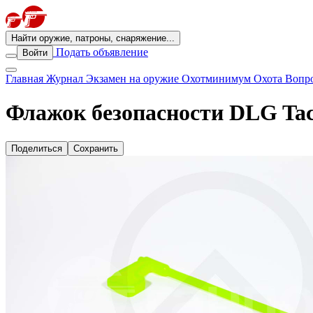
Найти оружие, патроны, снаряжение...
Подать объявление
Войти
Главная
Журнал
Экзамен на оружие
Охотминимум
Охота
Вопро
Флажок безопасности DLG Tac
Поделиться
Сохранить