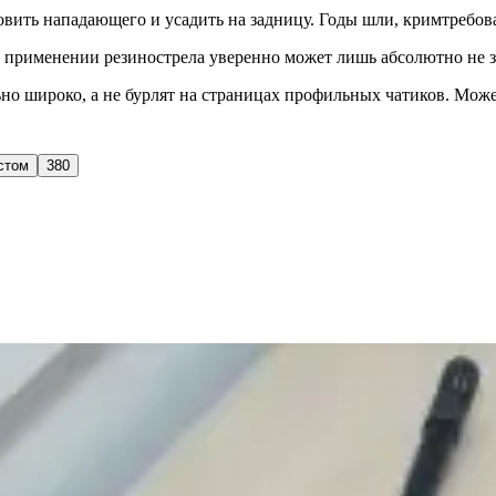
вить нападающего и усадить на задницу. Годы шли, кримтребова
о применении резинострела уверенно может лишь абсолютно не з
но широко, а не бурлят на страницах профильных чатиков. Может
стом
380