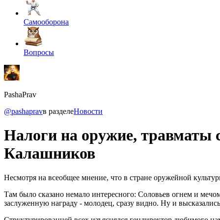
Самооборона
Вопросы
PashaPrav
@pashaprav
в разделе
Новости
Налоги на оружие, травматы с
Калашников
Несмотря на всеобщее мнение, что в стране оружейной культу
Там было сказано немало интересного: Соловьев огнем и мечо
заслуженную награду - молодец, сразу видно. Ну и высказались
Структурированней всех изъяснялся гендиректор любимого нам