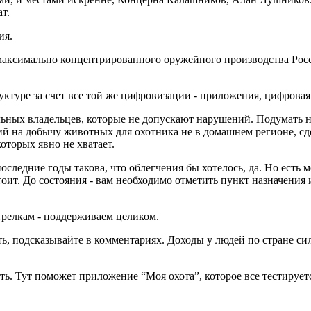
ат.
ия.
 максимально концентрированного оружейного производства Рос
ктуре за счет все той же цифровизации - приложения, цифрова
льных владельцев, которые не допускают нарушений. Подумать н
й на добычу животных для охотника не в домашнем регионе, сд
торых явно не хватает.
последние годы такова, что облегчения бы хотелось, да. Но есть
тоит. До состояния - вам необходимо отметить пункт назначения 
релкам - поддерживаем целиком.
ать, подсказывайте в комментариях. Доходы у людей по стране с
ь. Тут поможет приложение “Моя охота”, которое все тестируется