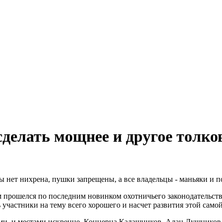
делать мощнее и другое толко
ры нет нихрена, пушки запрещены, а все владельцы - маньяки и
м прошелся по последним новинком охотничьего законодательств
 участники на тему всего хорошего и насчет развития этой самой
и, и местами искренне, Концерна Калашников, Алан Лушников. С