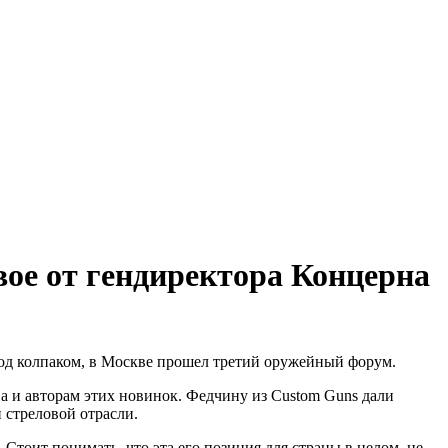
вое от гендиректора Концерна
 под колпаком, в Москве прошел третий оружейный форум.
а и авторам этих новинок. Федчину из Custom Guns дали
 стреловой отрасли.
тоит понимать, что эта его позиция для страны в целом, не