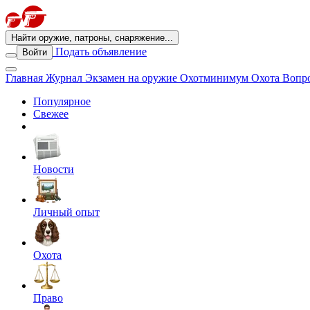
Найти оружие, патроны, снаряжение...
Подать объявление
Войти
Главная
Журнал
Экзамен на оружие
Охотминимум
Охота
Вопро
Популярное
Свежее
Новости
Личный опыт
Охота
Право