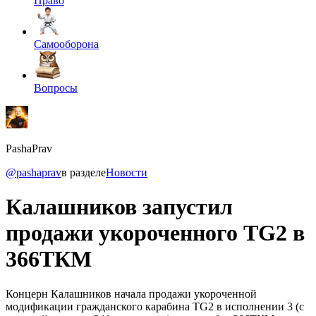
Право
Самооборона
Вопросы
PashaPrav
@pashaprav
в разделе
Новости
Калашников запустил
продажи укороченного TG2 в
366ТКМ
Концерн Калашников начала продажи укороченной
модификации гражданского карабина TG2 в исполнении 3 (с