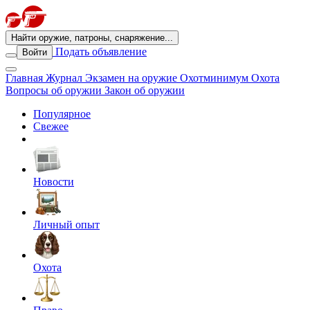
Найти оружие, патроны, снаряжение...
Подать объявление
Войти
Главная
Журнал
Экзамен на оружие
Охотминимум
Охота
Вопросы об оружии
Закон об оружии
Популярное
Свежее
Новости
Личный опыт
Охота