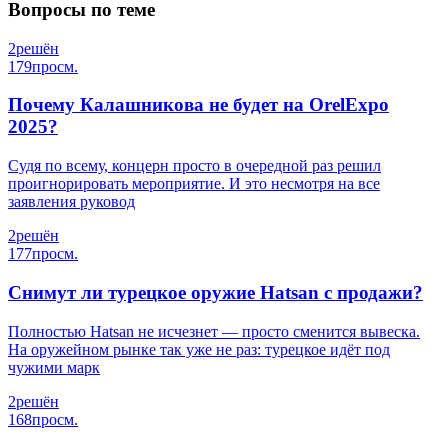
Вопросы по теме
2
решён
179
просм.
Почему Калашникова не будет на OrelExpo
2025?
Судя по всему, концерн просто в очередной раз решил
проигнорировать мероприятие. И это несмотря на все
заявления руковод
2
решён
177
просм.
Снимут ли турецкое оружие Hatsan с продажи?
Полностью Hatsan не исчезнет — просто сменится вывеска.
На оружейном рынке так уже не раз: турецкое идёт под
чужими марк
2
решён
168
просм.