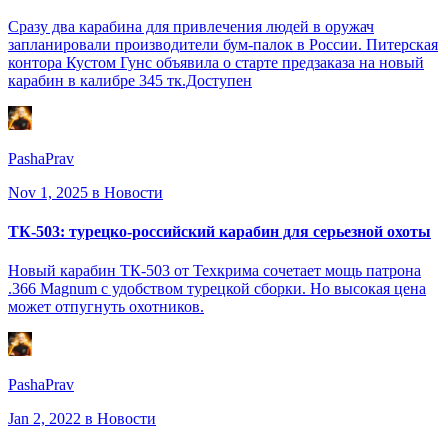
Сразу два карабина для привлечения людей в оружач
запланировали производители бум-палок в России. Питерская
контора Кустом Гунс объявила о старте предзаказа на новый
карабин в калибре 345 тк.Доступен
PashaPrav
Nov 1, 2025
в Новости
ТК-503: турецко-российский карабин для серьезной охоты
Новый карабин ТК-503 от Техкрима сочетает мощь патрона
.366 Magnum с удобством турецкой сборки. Но высокая цена
может отпугнуть охотников.
PashaPrav
Jan 2, 2022
в Новости