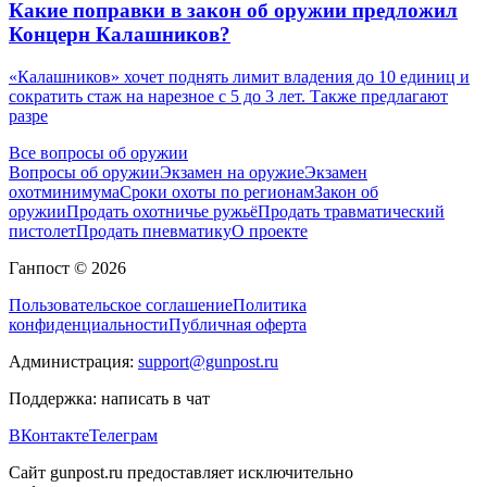
Какие поправки в закон об оружии предложил
Концерн Калашников?
«Калашников» хочет поднять лимит владения до 10 единиц и
сократить стаж на нарезное с 5 до 3 лет. Также предлагают
разре
Все вопросы об оружии
Вопросы об оружии
Экзамен на оружие
Экзамен
охотминимума
Сроки охоты по регионам
Закон об
оружии
Продать охотничье ружьё
Продать травматический
пистолет
Продать пневматику
О проекте
Ганпост © 2026
Пользовательское соглашение
Политика
конфиденциальности
Публичная оферта
Администрация:
support@gunpost.ru
Поддержка:
написать в чат
ВКонтакте
Телеграм
Сайт gunpost.ru предоставляет исключительно