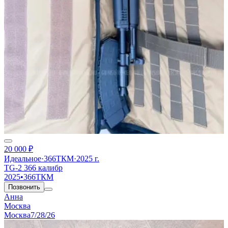
20 000 ₽
Идеальное
·
366ТКМ
·
2025 г.
TG-2 366 калибр
2025
•
366ТКМ
Позвонить
Анна
Москва
Москва
7/28/26