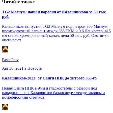
Читайте также
TG2 Магнум: новый карабин от Калашникова за 50 тыс.
руб.
Калашников выпустил TG2 Магнум под патрон 366 Магнум -
промежуточный вариант между 366 ТКМ и 9.6 Ланкастер. 415
мм ствол, хромированный канал, цена 50 тыс. руб. Охотники
оценивают.
PashaPrav
Apr 30, 2021
в Новости
Калашников-2023: от Сайги ППК до хитрого 366-го
Новая Сайга ППК в 9мм и гладкостволы с резьбой под
парадокс — как Калашников балансирует между законом и
потребностями стрелков.