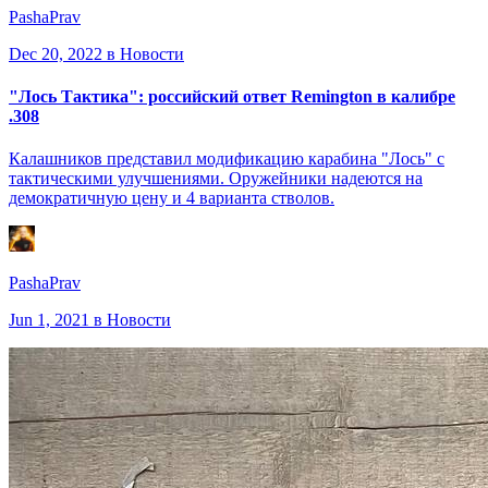
PashaPrav
Dec 20, 2022
в Новости
"Лось Тактика": российский ответ Remington в калибре
.308
Калашников представил модификацию карабина "Лось" с
тактическими улучшениями. Оружейники надеются на
демократичную цену и 4 варианта стволов.
PashaPrav
Jun 1, 2021
в Новости