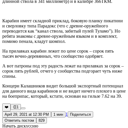
длинной ствола в 341 миллиметр) и в калибре 366ТКМ.
Карабин имеет складной приклад, боковую планку пикатини
и сверловку типа Парадокс (что с древне-оружейного
переводится как “канал ствола, забитый пулей Туламо”). Но
ребята знакомы с древне-оружейным языком и в комплект,
помимо пенала, кладут шомпол.
На прилавках карабин лежит по цене сорок – сорок пять
тысяч вечно-деревянных, что сообщество одобряет.
А вот патроны под эту радость лежат на прилавках за сорок –
сорок пять рублей, отчего у сообщества подгорает чуть ниже
спины.
Концерн Калашников видит большой экспортный потенциал
для данного вида карабинов и не видит ничего плохого в цене
на боеприпас, который, кстати, основан на гильзе 7.62 на 39.
❤️
👏
1
1
April 29, 2021 at 12:30 PM
1 мин
Поделиться
Ответить постом
829
Начать дискуссию