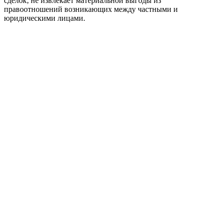
сделок; не извлекает материальной выгоды из
правоотношений возникающих между частными и
юридическими лицами.