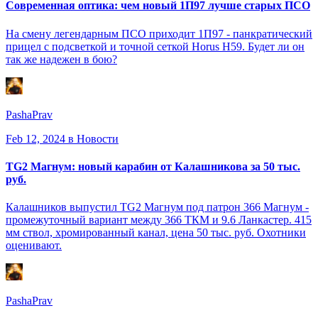
Современная оптика: чем новый 1П97 лучше старых ПСО
На смену легендарным ПСО приходит 1П97 - панкратический
прицел с подсветкой и точной сеткой Horus H59. Будет ли он
так же надежен в бою?
PashaPrav
Feb 12, 2024
в Новости
TG2 Магнум: новый карабин от Калашникова за 50 тыс.
руб.
Калашников выпустил TG2 Магнум под патрон 366 Магнум -
промежуточный вариант между 366 ТКМ и 9.6 Ланкастер. 415
мм ствол, хромированный канал, цена 50 тыс. руб. Охотники
оценивают.
PashaPrav