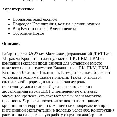
Характеристики
Производитель:
Гексагон
Подраздел:
Кронштейны, кольца, целики, мушки
Вид:
Вместо целика, Вместо целика
Состояние:
Новое
Описание
Габариты: 98x32x27 мм Материал: Дюралюминий Д16Т Вес:
73 грамма Кронштейн для пулеметов ПК, ПКМ, ПКМ от
компании Гексагон предназначен для установки вместо
штатного целика пулеметов Калашникова ПК, ПКМ, ПКМ.
База имеет 9 слотов Пикатинни. Размеры планки позволяют
установить коллиматорные прицелы. Также, благодаря
специальной прорези, планка выполняет роль
нерегулируемого целика. Изделие изготовлено из
дюралюминия марки Д16Т с применением стальных
элементов крепежа, что сочетает малый вес и высокую
прочность. Черное износостойкое покрытие защищает
кронштейн от коррозии и механических повреждений при
интенсивной эксплуатации в полевых условиях. Конструкция
рассчитана на длительную работу с крупнокалиберным