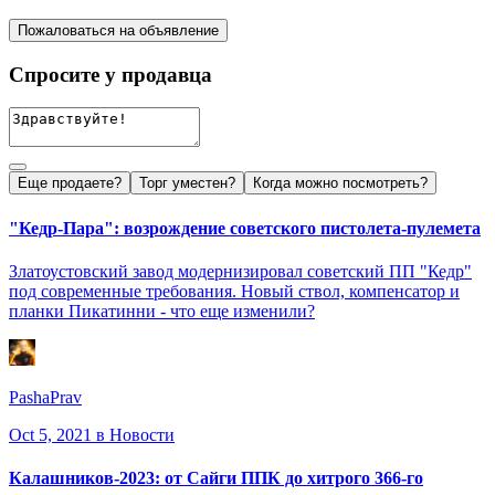
Пожаловаться на объявление
Спросите у продавца
Еще продаете?
Торг уместен?
Когда можно посмотреть?
"Кедр-Пара": возрождение советского пистолета-пулемета
Златоустовский завод модернизировал советский ПП "Кедр"
под современные требования. Новый ствол, компенсатор и
планки Пикатинни - что еще изменили?
PashaPrav
Oct 5, 2021
в Новости
Калашников-2023: от Сайги ППК до хитрого 366-го