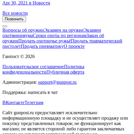
Apr 30, 2021
в Новости
Все новости
Позвонить
Вопросы об оружии
Экзамен на оружие
Экзамен
охотминимума
Сроки охоты по регионам
Закон об
оружии
Продать охотничье ружьё
Продать травматический
пистолет
Продать пневматику
О проекте
Ганпост © 2026
Пользовательское соглашение
Политика
конфиденциальности
Публичная оферта
Администрация:
support@gunpost.ru
Поддержка:
написать в чат
ВКонтакте
Телеграм
Сайт gunpost.ru предоставляет исключительно
информационную площадку и не осуществляет продажу или
покупку представленных товаров; не функционирует как
магазин; не является стороной либо гарантом заключаемых