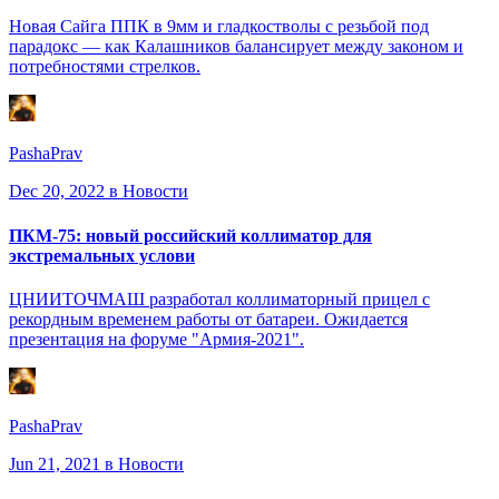
Новая Сайга ППК в 9мм и гладкостволы с резьбой под
парадокс — как Калашников балансирует между законом и
потребностями стрелков.
PashaPrav
Dec 20, 2022
в Новости
ПКМ-75: новый российский коллиматор для
экстремальных услови
ЦНИИТОЧМАШ разработал коллиматорный прицел с
рекордным временем работы от батареи. Ожидается
презентация на форуме "Армия-2021".
PashaPrav
Jun 21, 2021
в Новости