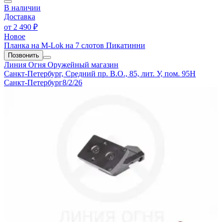
В наличии
Доставка
от
2 490 ₽
Новое
Планка на M-Lok на 7 слотов Пикатинни
Позвонить
Линия Огня
Оружейный магазин
Санкт-Петербург, Средний пр. В.О., 85, лит. У, пом. 95Н
Санкт-Петербург
8/2/26