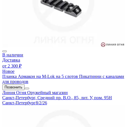
В наличии
Доставка
от
2 300 ₽
Новое
Планка Армакон на M-Lok на 5 слотов Пикатинни с каналами
для проводов
Позвонить
Линия Огня
Оружейный магазин
Санкт-Петербург, Средний пр. В.О., 85, лит. У, пом. 95Н
Санкт-Петербург
8/2/26