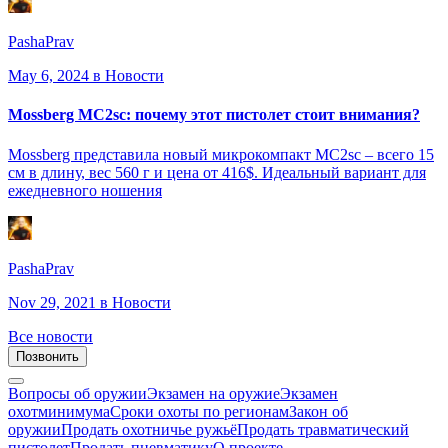
PashaPrav
May 6, 2024
в Новости
Mossberg MC2sc: почему этот пистолет стоит внимания?
Mossberg представила новый микрокомпакт MC2sc – всего 15
см в длину, вес 560 г и цена от 416$. Идеальный вариант для
ежедневного ношения
PashaPrav
Nov 29, 2021
в Новости
Все новости
Позвонить
Вопросы об оружии
Экзамен на оружие
Экзамен
охотминимума
Сроки охоты по регионам
Закон об
оружии
Продать охотничье ружьё
Продать травматический
пистолет
Продать пневматику
О проекте