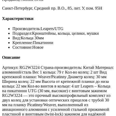
Санкт-Петербург, Средний пр. В.О., 85, лит. У, пом. 95Н
Характеристики
Производитель:
Leapers/UTG
Подраздел:
Кронштейны, кольца, целики, мушки
Вид:
Кольца 30мм
Крепление:
Пикатинни
Состояние:
Новое
Описание
Артикул: RG2W3224 Страна-производитель: Китай Материал:
алюминий/сталь Вес 1 кольца: 79 г Кол-во колец: 2 шт Вид
крепежной планки: Weaver/Picatinny Диаметр колец: 30 мм
Ширина колец: 22 мм Высота от крепежной планки до низа
кольца: 22 мм Кол-во винтов в кольце: 4 шт Leapers – Кольца
на пикатинни UTG (30 мм, высокие) с винтовым зажимом
RG2W3224 — это прочный высокопрофильный комплект из
двух колец для установки оптических прицелов с трубой 30
мм на планку Picatinny/Weaver, выполненный из
авиационного алюминия с усиленной стальной прижимной
пластиной и винтовым (twist‑lock) зажимом для надёжной