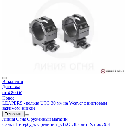
В наличии
Доставка
от
4 800 ₽
Новое
LEAPERS - кольца UTG 30 мм на Weaver с винтовым
зажимом, низкие
Позвонить
Линия Огня
Оружейный магазин
Санкт-Петербург, Средний пр. В.О., 85, лит. У, пом. 95Н