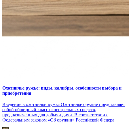
Охотничье ружье: виды, калибры, особенности выбора и
приобретения
Введение в охотничьи ружья Охотничье оружие представляет
собой обширный класс огнестрельных средств,
предназначенных для добычи дичи. В соответствии с
Федеральным законом «Об оружии» Российской Федера