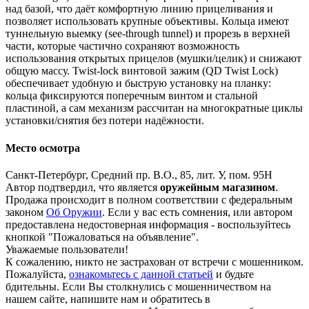
над базой, что даёт комфортную линию прицеливания и
позволяет использовать крупные объективы. Кольца имеют
туннельную выемку (see‑through tunnel) и прорезь в верхней
части, которые частично сохраняют возможность
использования открытых прицелов (мушки/целик) и снижают
общую массу. Twist‑lock винтовой зажим (QD Twist Lock)
обеспечивает удобную и быструю установку на планку:
кольца фиксируются поперечным винтом и стальной
пластиной, а сам механизм рассчитан на многократные циклы
установки/снятия без потери надёжности.
Место осмотра
Санкт-Петербург, Средний пр. В.О., 85, лит. У, пом. 95Н
Автор подтвердил, что является
оружейным магазином
.
Продажа происходит в полном соответствии с федеральным
законом
Об Оружии
. Если у вас есть сомнения, или автором
предоставлена недостоверная информация - воспользуйтесь
кнопкой "Пожаловаться на объявление".
Уважаемые пользователи!
К сожалению, никто не застрахован от встречи с мошенником.
Пожалуйста,
ознакомьтесь с данной статьей
и будьте
бдительны. Если Вы столкнулись с мошенничеством на
нашем сайте,
напишите нам
и обратитесь в