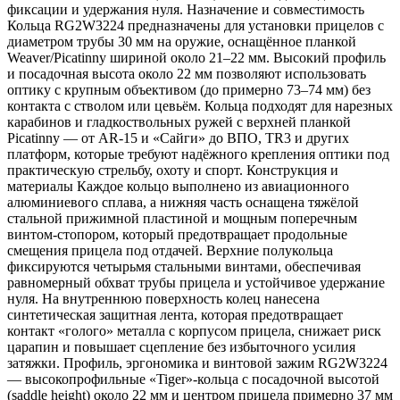
фиксации и удержания нуля. Назначение и совместимость
Кольца RG2W3224 предназначены для установки прицелов с
диаметром трубы 30 мм на оружие, оснащённое планкой
Weaver/Picatinny шириной около 21–22 мм. Высокий профиль
и посадочная высота около 22 мм позволяют использовать
оптику с крупным объективом (до примерно 73–74 мм) без
контакта с стволом или цевьём. Кольца подходят для нарезных
карабинов и гладкоствольных ружей с верхней планкой
Picatinny — от AR‑15 и «Сайги» до ВПО, TR3 и других
платформ, которые требуют надёжного крепления оптики под
практическую стрельбу, охоту и спорт. Конструкция и
материалы Каждое кольцо выполнено из авиационного
алюминиевого сплава, а нижняя часть оснащена тяжёлой
стальной прижимной пластиной и мощным поперечным
винтом‑стопором, который предотвращает продольные
смещения прицела под отдачей. Верхние полукольца
фиксируются четырьмя стальными винтами, обеспечивая
равномерный обхват трубы прицела и устойчивое удержание
нуля. На внутреннюю поверхность колец нанесена
синтетическая защитная лента, которая предотвращает
контакт «голого» металла с корпусом прицела, снижает риск
царапин и повышает сцепление без избыточного усилия
затяжки. Профиль, эргономика и винтовой зажим RG2W3224
— высокопрофильные «Tiger»‑кольца с посадочной высотой
(saddle height) около 22 мм и центром прицела примерно 37 мм