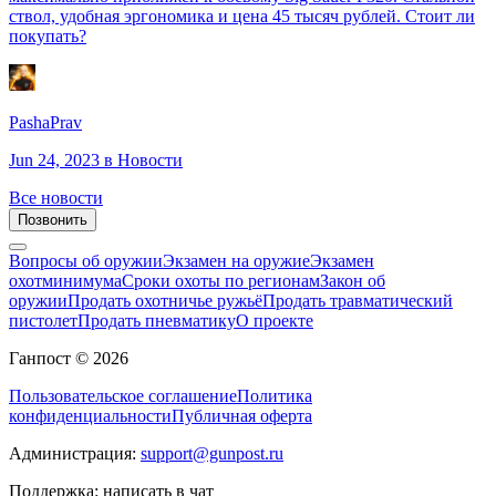
ствол, удобная эргономика и цена 45 тысяч рублей. Стоит ли
покупать?
PashaPrav
Jun 24, 2023
в Новости
Все новости
Позвонить
Вопросы об оружии
Экзамен на оружие
Экзамен
охотминимума
Сроки охоты по регионам
Закон об
оружии
Продать охотничье ружьё
Продать травматический
пистолет
Продать пневматику
О проекте
Ганпост © 2026
Пользовательское соглашение
Политика
конфиденциальности
Публичная оферта
Администрация:
support@gunpost.ru
Поддержка:
написать в чат