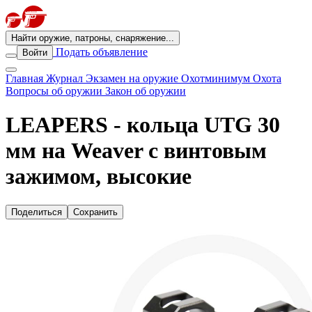
Найти оружие, патроны, снаряжение...
Подать объявление
Войти
Главная
Журнал
Экзамен на оружие
Охотминимум
Охота
Вопросы об оружии
Закон об оружии
LEAPERS - кольца UTG 30
мм на Weaver с винтовым
зажимом, высокие
Поделиться
Сохранить