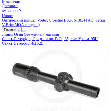
В наличии
Доставка
от
39 900 ₽
Новое
Оптический прицел Vortex Crossfire II AR 6-18x44 AO (сетка
V-Brite MOA с подсв.)
Позвонить
Линия Огня
Оружейный магазин
Санкт-Петербург, Средний пр. В.О., 85, лит. У, пом. 95Н
Санкт-Петербург
4/21/25