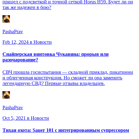
прицел с подсветкой и точной сеткой Horus H59. Будет ли он
так же надежен в бою?
PashaPrav
Feb 12, 2024
в Новости
Снайперская винтовка Чукавина: прорыв или
разочарование?
СВЧ прошла госиспытания — складной приклад, пикатинни
и облегченная конструкция. Но сможет ли она заменить
легендарную СВД? Первые отзывы владельцев.
PashaPrav
Oct 5, 2021
в Новости
Тихая охота: Sauer 101 с интегрированным супрессором