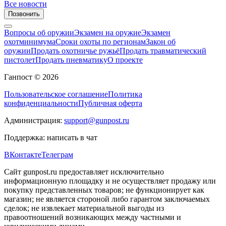
Все новости
Позвонить
Вопросы об оружии
Экзамен на оружие
Экзамен
охотминимума
Сроки охоты по регионам
Закон об
оружии
Продать охотничье ружьё
Продать травматический
пистолет
Продать пневматику
О проекте
Ганпост © 2026
Пользовательское соглашение
Политика
конфиденциальности
Публичная оферта
Администрация:
support@gunpost.ru
Поддержка:
написать в чат
ВКонтакте
Телеграм
Сайт gunpost.ru предоставляет исключительно
информационную площадку и не осуществляет продажу или
покупку представленных товаров; не функционирует как
магазин; не является стороной либо гарантом заключаемых
сделок; не извлекает материальной выгоды из
правоотношений возникающих между частными и