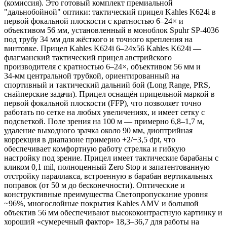
(комиссия). Это готовый комплект премиальной
"дальнобойной" оптики: тактический прицел Kahles K624i в
первой фокальной плоскости с кратностью 6–24× и
объективом 56 мм, установленный в моноблок Spuhr SP‑4036
под трубу 34 мм для жёсткого и точного крепления на
винтовке. Прицел Kahles K624i 6–24x56 Kahles K624i —
флагманский тактический прицел австрийского
производителя с кратностью 6–24×, объективом 56 мм и
34‑мм центральной трубкой, ориентированный на
спортивный и тактический дальний бой (Long Range, PRS,
снайперские задачи). Прицел оснащён прицельной маркой в
первой фокальной плоскости (FFP), что позволяет точно
работать по сетке на любых увеличениях, и имеет сетку с
подсветкой. Поле зрения на 100 м — примерно 6,8–1,7 м,
удаление выходного зрачка около 90 мм, диоптрийная
коррекция в диапазоне примерно +2/−3,5 dpt, что
обеспечивает комфортную работу стрелка и гибкую
настройку под зрение. Прицел имеет тактические барабаны с
кликом 0,1 mil, полноценный Zero Stop и запатентованную
отстройку параллакса, встроенную в барабан вертикальных
поправок (от 50 м до бесконечности). Оптические и
конструктивные преимущества Светопропускание уровня
~96%, многослойные покрытия Kahles AMV и большой
объектив 56 мм обеспечивают высококонтрастную картинку и
хороший «сумеречный фактор» 18,3–36,7 для работы на