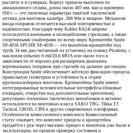
рассвете и в сумерках. Корпус прицела выполнен из
авиационного сплава, длина около 405 мм, масса примерно
950 г — это типичные параметры тяжёлой тактической
оптики для винтовок калибра .308 Win и мощнее. Механизм
ввода поправок отличается высокой повторяемостью и
надёжностью, благодаря чему Kahles K624i широко
используется военными и полицейскими стрелками, а также
спортивными снайперами по всему миру. Кронштейн Spuhr
SP‑4036 SPUHR SP‑4036 — это моноблок‑кронштейн под
трубу 34 мм, рассчитанный на установку на планку Picatinny, с
наклоном (обычно 6 mil/20,6 MOA или около того в
зависимости от версии) для расширения диапазона
вертикальных поправок при стрельбе на дальние дистанции.
Конструкция Spuhr обеспечивает жёсткую фиксацию прицела,
правильную геометрию и устойчивость к отдаче
крупнокалиберных винтовок. Кронштейны Spuhr имеют
интегрированные вспомогательные интерфейсы (боковые
площадки, отверстия под дополнительные крепления),
репутацию эталонных тактических моноблоков и активно
используются на винтовках класса SAKO TRG, Tikka T3
Tactical, ORSIS, СВЧ и других современных платформах.
Особенности комиссионного комплекта Комиссионный
статус означает, что комплект прицела и кронштейна
продаётся с рук через магазин: прицел и моноблок уже были в
эксплуатации, но прошли проверку состояния и