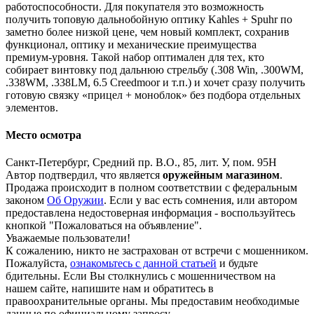
работоспособности. Для покупателя это возможность
получить топовую дальнобойную оптику Kahles + Spuhr по
заметно более низкой цене, чем новый комплект, сохранив
функционал, оптику и механические преимущества
премиум‑уровня. Такой набор оптимален для тех, кто
собирает винтовку под дальнюю стрельбу (.308 Win, .300WM,
.338WM, .338LM, 6.5 Creedmoor и т.п.) и хочет сразу получить
готовую связку «прицел + моноблок» без подбора отдельных
элементов.
Место осмотра
Санкт-Петербург, Средний пр. В.О., 85, лит. У, пом. 95Н
Автор подтвердил, что является
оружейным магазином
.
Продажа происходит в полном соответствии с федеральным
законом
Об Оружии
. Если у вас есть сомнения, или автором
предоставлена недостоверная информация - воспользуйтесь
кнопкой "Пожаловаться на объявление".
Уважаемые пользователи!
К сожалению, никто не застрахован от встречи с мошенником.
Пожалуйста,
ознакомьтесь с данной статьей
и будьте
бдительны. Если Вы столкнулись с мошенничеством на
нашем сайте,
напишите нам
и обратитесь в
правоохранительные органы. Мы предоставим необходимые
данные по официальному запросу.