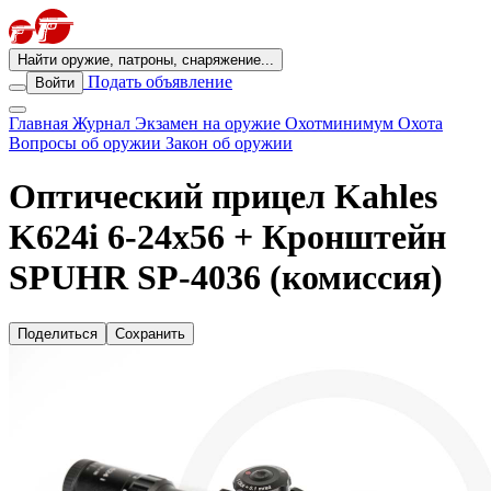
Найти оружие, патроны, снаряжение...
Подать объявление
Войти
Главная
Журнал
Экзамен на оружие
Охотминимум
Охота
Вопросы об оружии
Закон об оружии
Оптический прицел Kahles
K624i 6-24x56 + Кронштейн
SPUHR SP-4036 (комиссия)
Поделиться
Сохранить