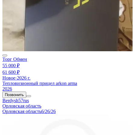
Торг
Обмен
55 000 ₽
61 600 ₽
Новое
·
2026 г.
Тепловизионный прицел arkon arma
2026
Позвонить
Berdysh57rus
Орловская область
Орловская область
6/26/26