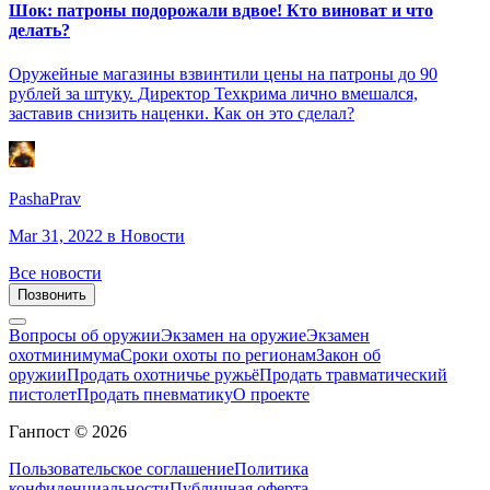
Шок: патроны подорожали вдвое! Кто виноват и что
делать?
Оружейные магазины взвинтили цены на патроны до 90
рублей за штуку. Директор Техкрима лично вмешался,
заставив снизить наценки. Как он это сделал?
PashaPrav
Mar 31, 2022
в Новости
Все новости
Позвонить
Вопросы об оружии
Экзамен на оружие
Экзамен
охотминимума
Сроки охоты по регионам
Закон об
оружии
Продать охотничье ружьё
Продать травматический
пистолет
Продать пневматику
О проекте
Ганпост © 2026
Пользовательское соглашение
Политика
конфиденциальности
Публичная оферта