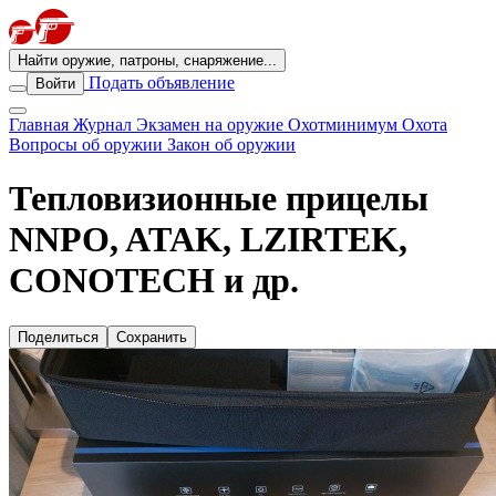
Найти оружие, патроны, снаряжение...
Подать объявление
Войти
Главная
Журнал
Экзамен на оружие
Охотминимум
Охота
Вопросы об оружии
Закон об оружии
Тепловизионныe прицелы
NNPO, ATAK, LZIRTEK,
CONOTECH и др.
Поделиться
Сохранить