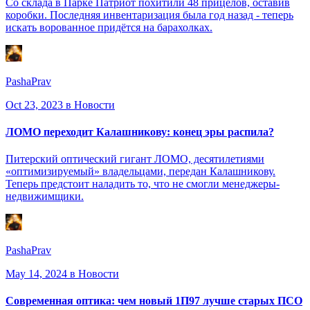
Со склада в Парке Патриот похитили 48 прицелов, оставив
коробки. Последняя инвентаризация была год назад - теперь
искать ворованное придётся на барахолках.
PashaPrav
Oct 23, 2023
в Новости
ЛОМО переходит Калашникову: конец эры распила?
Питерский оптический гигант ЛОМО, десятилетиями
«оптимизируемый» владельцами, передан Калашникову.
Теперь предстоит наладить то, что не смогли менеджеры-
недвижимщики.
PashaPrav
May 14, 2024
в Новости
Современная оптика: чем новый 1П97 лучше старых ПСО