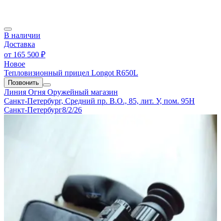
В наличии
Доставка
от
165 500 ₽
Новое
Тепловизионный прицел Longot R650L
Позвонить
Линия Огня
Оружейный магазин
Санкт-Петербург, Средний пр. В.О., 85, лит. У, пом. 95Н
Санкт-Петербург
8/2/26