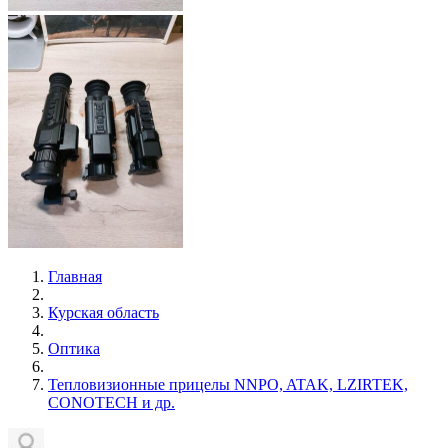
Главная
Курская область
Оптика
Тепловизионныe прицелы NNPO, ATAK, LZIRTEK,
CONOTECH и др.