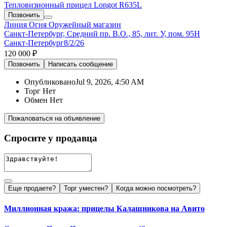
Тепловизионный прицел Longot R635L
Позвонить
Линия Огня
Оружейный магазин
Санкт-Петербург, Средний пр. В.О., 85, лит. У, пом. 95Н
Санкт-Петербург
8/2/26
120 000 ₽
Позвонить
Написать
сообщение
Опубликовано
Jul 9, 2026, 4:50 AM
Торг
Нет
Обмен
Нет
Пожаловаться на объявление
Спросите у продавца
Еще продаете?
Торг уместен?
Когда можно посмотреть?
Миллионная кража: прицелы Калашникова на Авито