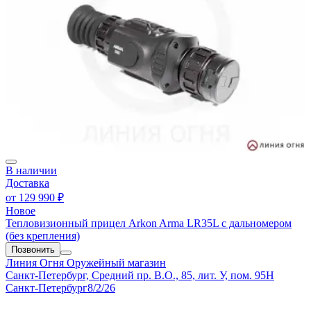
В наличии
Доставка
от
129 990 ₽
Новое
Тепловизионный прицел Arkon Arma LR35L с дальномером
(без крепления)
Позвонить
Линия Огня
Оружейный магазин
Санкт-Петербург, Средний пр. В.О., 85, лит. У, пом. 95Н
Санкт-Петербург
8/2/26