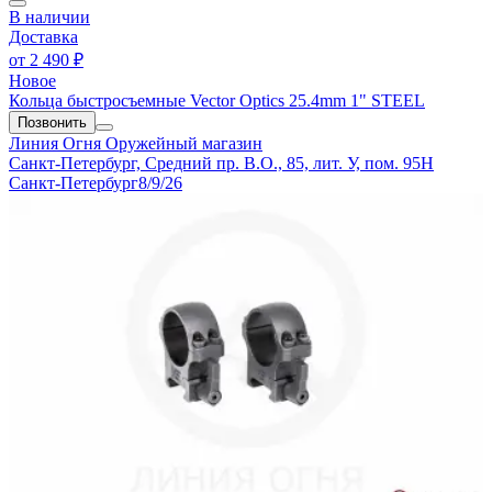
В наличии
Доставка
от
2 490 ₽
Новое
Кольца быстросъемные Vector Optics 25.4mm 1" STEEL
Позвонить
Линия Огня
Оружейный магазин
Санкт-Петербург, Средний пр. В.О., 85, лит. У, пом. 95Н
Санкт-Петербург
8/9/26