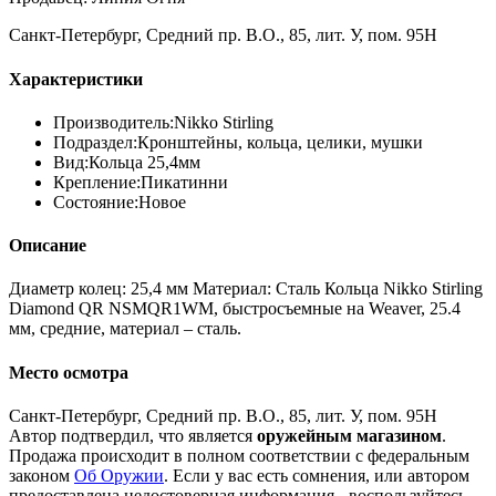
Санкт-Петербург, Средний пр. В.О., 85, лит. У, пом. 95Н
Характеристики
Производитель:
Nikko Stirling
Подраздел:
Кронштейны, кольца, целики, мушки
Вид:
Кольца 25,4мм
Крепление:
Пикатинни
Состояние:
Новое
Описание
Диаметр колец: 25,4 мм Материал: Сталь Кольца Nikko Stirling
Diamond QR NSMQR1WM, быстросъемные на Weaver, 25.4
мм, средние, материал – сталь.
Место осмотра
Санкт-Петербург, Средний пр. В.О., 85, лит. У, пом. 95Н
Автор подтвердил, что является
оружейным магазином
.
Продажа происходит в полном соответствии с федеральным
законом
Об Оружии
. Если у вас есть сомнения, или автором
предоставлена недостоверная информация - воспользуйтесь