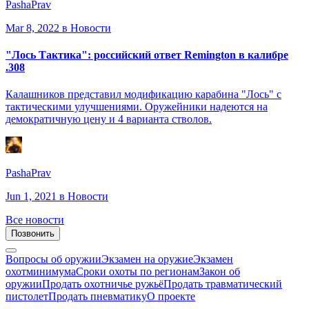
PashaPrav
Mar 8, 2022
в Новости
"Лось Тактика": российский ответ Remington в калибре
.308
Калашников представил модификацию карабина "Лось" с
тактическими улучшениями. Оружейники надеются на
демократичную цену и 4 варианта стволов.
PashaPrav
Jun 1, 2021
в Новости
Все новости
Позвонить
Вопросы об оружии
Экзамен на оружие
Экзамен
охотминимума
Сроки охоты по регионам
Закон об
оружии
Продать охотничье ружьё
Продать травматический
пистолет
Продать пневматику
О проекте