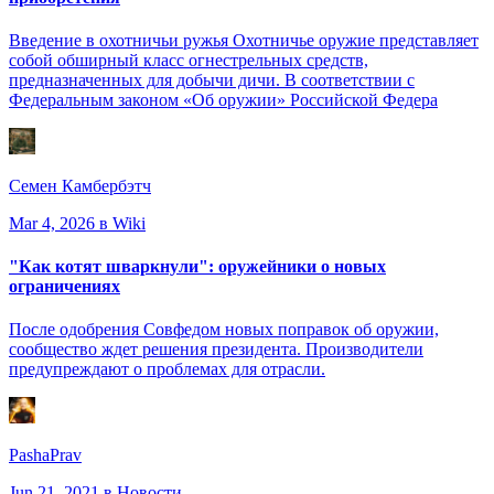
Введение в охотничьи ружья Охотничье оружие представляет
собой обширный класс огнестрельных средств,
предназначенных для добычи дичи. В соответствии с
Федеральным законом «Об оружии» Российской Федера
Семен Камбербэтч
Mar 4, 2026
в Wiki
"Как котят шваркнули": оружейники о новых
ограничениях
После одобрения Совфедом новых поправок об оружии,
сообщество ждет решения президента. Производители
предупреждают о проблемах для отрасли.
PashaPrav
Jun 21, 2021
в Новости