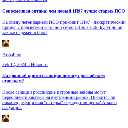
Современная оптика: чем новый 1П97 лучше старых ПСО
На смену легендарным ПСО приходит 1П97 - панкратический
прицел с подсветкой и точной сеткой Horus H59. Будет ли он
так же надежен в бою?
PashaPrav
Feb 12, 2024
в Новости
Патронный кризис: санкции помогут российским
стрелкам?
После санкций российские патронные заводы могут
переориентироваться на внутренний рынок. Появится ли
наконец дефицитная "пятерка" и упадут ли цены? Анализ
ситуации.