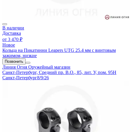
В наличии
Доставка
от
3 470 ₽
Новое
Кольца на Пикатинни Leapers UTG 25.4 мм с винтовым
зажимом, низкие
Позвонить
Линия Огня
Оружейный магазин
Санкт-Петербург, Средний пр. В.О., 85, лит. У, пом. 95Н
Санкт-Петербург
8/9/26