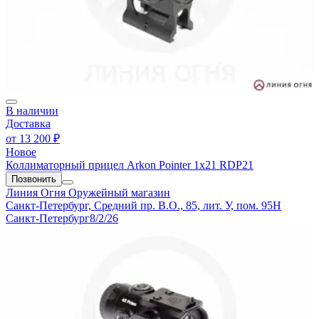
В наличии
Доставка
от
13 200 ₽
Новое
Коллиматорный прицел Arkon Pointer 1x21 RDP21
Позвонить
Линия Огня
Оружейный магазин
Санкт-Петербург, Средний пр. В.О., 85, лит. У, пом. 95Н
Санкт-Петербург
8/2/26