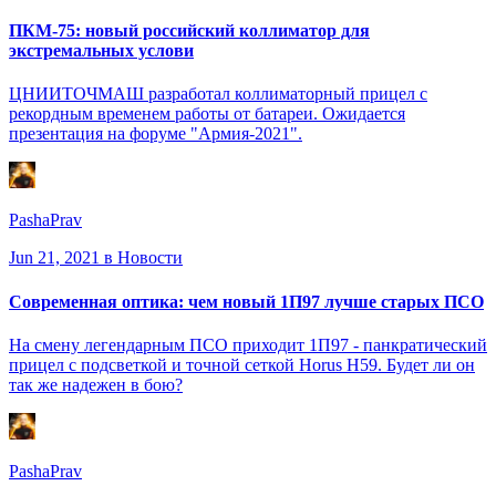
ПКМ-75: новый российский коллиматор для
экстремальных услови
ЦНИИТОЧМАШ разработал коллиматорный прицел с
рекордным временем работы от батареи. Ожидается
презентация на форуме "Армия-2021".
PashaPrav
Jun 21, 2021
в Новости
Современная оптика: чем новый 1П97 лучше старых ПСО
На смену легендарным ПСО приходит 1П97 - панкратический
прицел с подсветкой и точной сеткой Horus H59. Будет ли он
так же надежен в бою?
PashaPrav