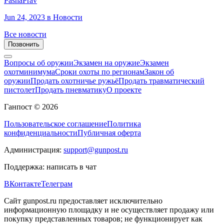
PashaPrav
Jun 24, 2023
в Новости
Все новости
Позвонить
Вопросы об оружии
Экзамен на оружие
Экзамен
охотминимума
Сроки охоты по регионам
Закон об
оружии
Продать охотничье ружьё
Продать травматический
пистолет
Продать пневматику
О проекте
Ганпост © 2026
Пользовательское соглашение
Политика
конфиденциальности
Публичная оферта
Администрация:
support@gunpost.ru
Поддержка:
написать в чат
ВКонтакте
Телеграм
Сайт gunpost.ru предоставляет исключительно
информационную площадку и не осуществляет продажу или
покупку представленных товаров; не функционирует как