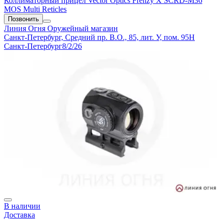
Коллиматорный прицел Vector Optics Frenzy X SCRD-M36
MOS Multi Reticles
Позвонить
Линия Огня
Оружейный магазин
Санкт-Петербург, Средний пр. В.О., 85, лит. У, пом. 95Н
Санкт-Петербург
8/2/26
В наличии
Доставка