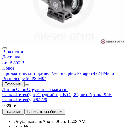
В наличии
Доставка
от
16 800 ₽
Новое
Призматический прицел Vector Optics Paragon 4x24 Micro
Prism Scope SCPS-M04
Позвонить
Линия Огня
Оружейный магазин
Санкт-Петербург, Средний пр. В.О., 85, лит. У, пом. 95Н
Санкт-Петербург
8/2/26
9 390 ₽
Позвонить
Написать
сообщение
Опубликовано
Aug 2, 2026, 12:08 AM
Торг
Нет