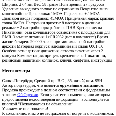
Ширина: 27.4 мм Вес: 58 грамм Поле зрения: 27 градусов
Удаление выходного зрачка: не ограничено Покрытие линз:
многослойное Цена клика: 1МОА Параллакс: +-1MOA
Диапазон ввода поправок: 45МОА Прицельная марка: красная
точка 3МОА Настройки яркости: 8 настроек в дневном
режиме + 2 настройки для работы с ПНВ Крепление: на
Пикатинни, база коллиматора совместима с площадками для
RMR Элемент питания: 1хCR2032 (нет в комплекте) Время
жизни батареи: 50 000 часов при минимальной настройке
яркости Материал корпуса: алюминиевый сплав 6061-Т6
Особенности: датчик движения, автоотключение через 2
минуты Комплектация: прицел, крепление на Пикатинни,
резиновый защитный колпачок, ключи, салфетка, инструкция
Место осмотра
Санкт-Петербург, Средний пр. В.О., 85, лит. У, пом. 95Н
Автор подтвердил, что является
оружейным магазином
.
Продажа происходит в полном соответствии с федеральным
законом
Об Оружии
. Если у вас есть сомнения, или автором
предоставлена недостоверная информация - воспользуйтесь
кнопкой "Пожаловаться на объявление".
Уважаемые пользователи!
К сожалению, никто не застрахован от встречи с мошенником.