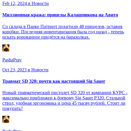
Feb 12, 2024
в Новости
Миллионная кража: прицелы Калашникова на Авито
Со склада в Парке Патриот похитили 48 прицелов, оставив
коробки. Последняя инвентаризация была год назад - теперь
искать ворованное придётся на барахолках.
PashaPrav
Oct 23, 2023
в Новости
Травмат SD 320: почти как настоящий Sig Sauer
Новый травматический пистолет SD 320 от компании КУРС -
максимально приближен к боевому Sig Sauer P320. Стальной
ствол, удобная эргономика и цена 45 тысяч рублей. Стоит ли
покупать?