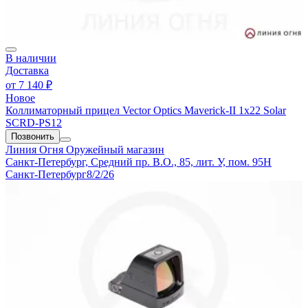
В наличии
Доставка
от
7 140 ₽
Новое
Коллиматорный прицел Vector Optics Maverick-II 1x22 Solar
SCRD-PS12
Позвонить
Линия Огня
Оружейный магазин
Санкт-Петербург, Средний пр. В.О., 85, лит. У, пом. 95Н
Санкт-Петербург
8/2/26