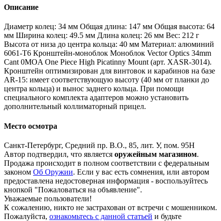
Описание
Диаметр колец: 34 мм Общая длина: 147 мм Общая высота: 64
мм Ширина колец: 49.5 мм Длина колец: 26 мм Вес: 212 г
Высота от низа до центра кольца: 40 мм Материал: алюминий
6061-Т6 Кронштейн-моноблок Моноблок Vector Optics 34mm
Cant 0MOA One Piece High Picatinny Mount (арт. XASR-3014).
Кронштейн оптимизирован для винтовок и карабинов на базе
AR-15: имеет соответствующую высоту (40 мм от планки до
центра кольца) и вынос заднего кольца. При помощи
специального комплекта адаптеров можно установить
дополнительный коллиматорный прицел.
Место осмотра
Санкт-Петербург, Средний пр. В.О., 85, лит. У, пом. 95Н
Автор подтвердил, что является
оружейным магазином
.
Продажа происходит в полном соответствии с федеральным
законом
Об Оружии
. Если у вас есть сомнения, или автором
предоставлена недостоверная информация - воспользуйтесь
кнопкой "Пожаловаться на объявление".
Уважаемые пользователи!
К сожалению, никто не застрахован от встречи с мошенником.
Пожалуйста,
ознакомьтесь с данной статьей
и будьте