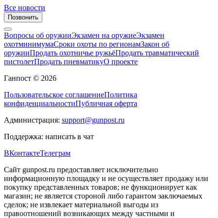
Все новости
Позвонить
Вопросы об оружии
Экзамен на оружие
Экзамен
охотминимума
Сроки охоты по регионам
Закон об
оружии
Продать охотничье ружьё
Продать травматический
пистолет
Продать пневматику
О проекте
Ганпост © 2026
Пользовательское соглашение
Политика
конфиденциальности
Публичная оферта
Администрация:
support@gunpost.ru
Поддержка:
написать в чат
ВКонтакте
Телеграм
Сайт gunpost.ru предоставляет исключительно
информационную площадку и не осуществляет продажу или
покупку представленных товаров; не функционирует как
магазин; не является стороной либо гарантом заключаемых
сделок; не извлекает материальной выгоды из
правоотношений возникающих между частными и