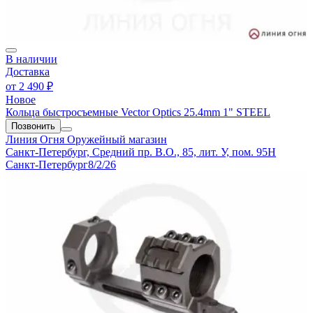
В наличии
Доставка
от
2 490 ₽
Новое
Кольца быстросъемные Vector Optics 25.4mm 1" STEEL
Позвонить
Линия Огня
Оружейный магазин
Санкт-Петербург, Средний пр. В.О., 85, лит. У, пом. 95Н
Санкт-Петербург
8/2/26