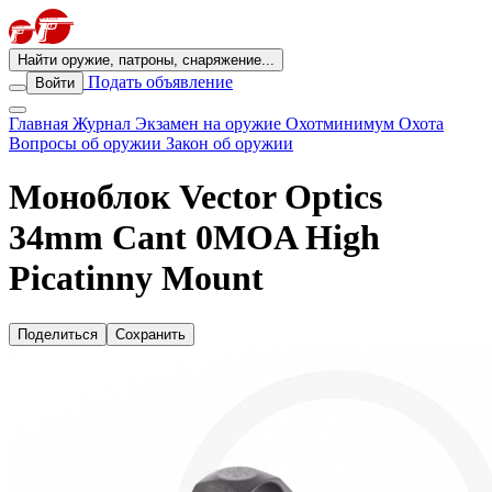
Найти оружие, патроны, снаряжение...
Подать объявление
Войти
Главная
Журнал
Экзамен на оружие
Охотминимум
Охота
Вопросы об оружии
Закон об оружии
Моноблок Vector Optics
34mm Cant 0MOA High
Picatinny Mount
Поделиться
Сохранить