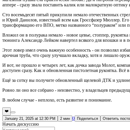
аппере - сразу звала поставить калик или малократную оптику 
Сто восемьдесят пятый прикупили немало отечественных стрел
и Юрий Данилов, известный всем как Гроссфазер Мюллер. Его
трансформацию его ВПО, метко названного “полураком” или
Вложил он в полурака немало - новое цевье, стоппер, рукоятка
тюнинга Александр Лейком навертел всякого для впошки и в п
Этот ловер имел очень важную особенность - он позволял изб
арочная труба, что сразу улучшало вкладку, хотя и лишало ору
И вот, не прошло и четырех лет, как дочка завода Молот, ком
доступен сразу. Как и обновленная пистолетная рукоятка. Всё 
Ещё за сотку вы получите обновленный щелевой ДТК и удлинен
Ровно ли оно все собрано - неизвестно, у владельцев предыд
В любом случае - неплохо, есть развитие и понимание.
❤️
0
January 21, 2025 at 12:30 PM
2 мин
Поделиться
Ответить пост
Начать дискуссию