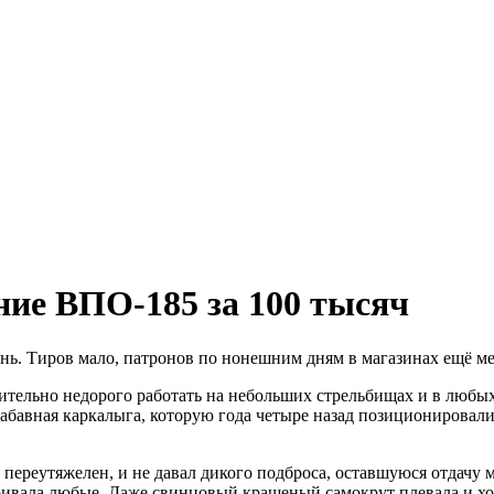
ние ВПО-185 за 100 тысяч
чень. Тиров мало, патронов по нонешним дням в магазинах ещё м
тельно недорого работать на небольших стрельбищах и в любых 
бавная каркалыга, которую года четыре назад позиционировали 
 переутяжелен, и не давал дикого подброса, оставшуюся отдачу
ривала любые. Даже свинцовый крашеный самокрут плевала и х