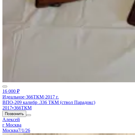
16 000 ₽
Идеальное
·
366ТКМ
·
2017 г.
ВПО-209 калибр .336 ТКМ (ствол Парадокс)
2017
•
366ТКМ
Позвонить
Алексей
г Москва
Москва
7/1/26