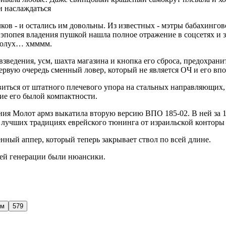
и наслаждаться
ков - и остались им довольны. Из известных - мэтры бабахинго
 эпопея владения пушкой нашла полное отражение в соцсетях 
 полух… хмммм.
 взведения, усм, шахта магазина и кнопка его сброса, предохран
ервую очередь сменный ловер, который не является ОЧ и его впо
авиться от штатного плечевого упора на стальных направляющих,
жие его былой компактности.
пания Молот армз выкатила вторую версию ВПО 185-02. В ней за 
в лучших традициях еврейского тюнинга от израильской конторы 
ный аппер, который теперь закрывает ствол по всей длине.
ущей генерации были нюансики.
ом
579