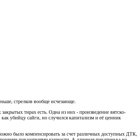
еньше, стрелков вообще исчезающе.
закрытых тирах есть. Одна из них - произведение вятско-
как убийцу сайги, но случился капитализм и её ценник
 можно было компенсировать за счет различных доступных ДТК,
орошими показателями кучности. А длинная пикатинька на