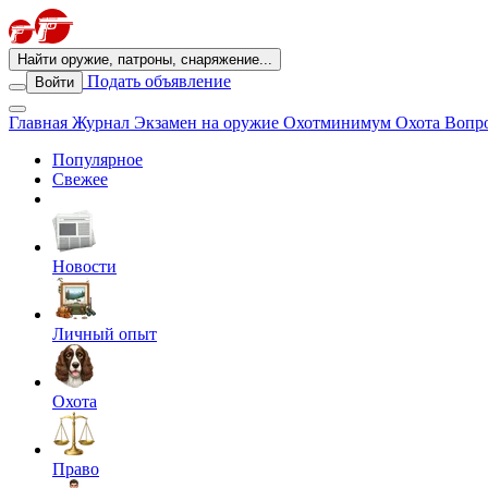
Найти оружие, патроны, снаряжение...
Подать объявление
Войти
Главная
Журнал
Экзамен на оружие
Охотминимум
Охота
Вопро
Популярное
Свежее
Новости
Личный опыт
Охота
Право