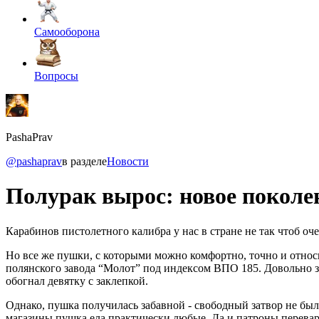
Самооборона
Вопросы
PashaPrav
@pashaprav
в разделе
Новости
Полурак вырос: новое поколе
Карабинов пистолетного калибра у нас в стране не так чтоб о
Но все же пушки, с которыми можно комфортно, точно и относи
полянского завода “Молот” под индексом ВПО 185. Довольно за
обогнал девятку с заклепкой.
Однако, пушка получилась забавной - свободный затвор не был
магазины пушка ела практически любые. Да и патроны перева