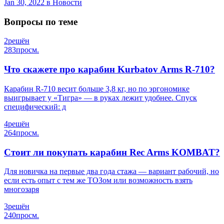
Jan 30, 2022
в Новости
Вопросы по теме
2
решён
283
просм.
Что скажете про карабин Kurbatov Arms R-710?
Карабин R-710 весит больше 3,8 кг, но по эргономике
выигрывает у «Тигра» — в руках лежит удобнее. Спуск
специфический: д
4
решён
264
просм.
Стоит ли покупать карабин Rec Arms KOMBAT?
Для новичка на первые два года стажа — вариант рабочий, но
если есть опыт с тем же ТОЗом или возможность взять
многозаря
3
решён
240
просм.