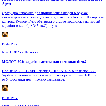
Армз
Сразу два карабина для привлечения людей в оружач
запланировали производители бум-палок в России. Питерская
контора Кустом Гунс объявила о старте предзаказа на новый
карабин в калибре 345 тк.Доступен
PashaPrav
Nov 1, 2025
в Новости
МОЛОТ-308: карабин мечты или головная боль?
Новый МОЛОТ-308 – гибрид АК и AR-15 в калибре .308.
Удобный, точный, но с сложной разборкой. Стоит 160 тыс.
руб., доставки нет – только самовывоз.
PashaPrav
May 6, 2024
в Новости