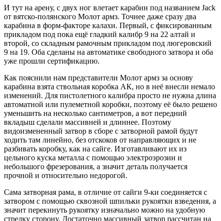
И тут на арену, с двух ног влетает карабин под названием Jack
от вятско-полянского Молот армз. Точнее даже сразу два
карабина в форм-факторе калахи. Первый, с фиксированным
прикладом под пока ещё гладкий калибр 9 на 22 алтай и
второй, со складным рамочным прикладом под люгеровский
9 на 19. Оба сделаны на автоматике свободного затвора и оба
уже прошли сертификацию.
Как пояснили нам представители Молот армз за основу
карабина взята ствольная коробка АК, но в неё внесли немало
изменений. Для пистолетного калибра просто не нужна длина
автоматной или пулеметной коробки, поэтому её было решено
уменьшить на несколько сантиметров, а вот передний
вкладыш сделали массивней и длиннее. Поэтому
видоизмененный затвор в сборе с затворной рамой будут
ходить там линейно, без отскоков от направляющих и не
разбивать коробку, как на сайге. Изготавливают их из
цельного куска металла с помощью электроэрозии и
небольшого фрезерования, а значит деталь получается
прочной и относительно недорогой.
Сама затворная рама, в отличие от сайги 9-ки соединяется с
затвором с помощью сквозной шпильки рукоятки взведения, а
значит перекинуть рукоятку изначально можно на удобную
стрелку сторону. Достаточно массивный затвор рассчитан на