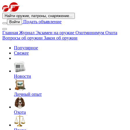
Найти оружие, патроны, снаряжение...
Подать объявление
Войти
Главная
Журнал
Экзамен на оружие
Охотминимум
Охота
Вопросы об оружии
Закон об оружии
Популярное
Свежее
Новости
Личный опыт
Охота