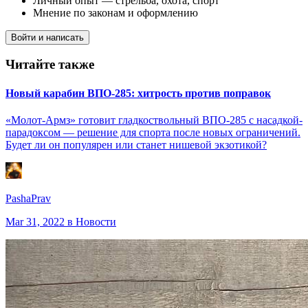
Личный опыт — стрельба, охота, спорт
Мнение по законам и оформлению
Войти и написать
Читайте также
Новый карабин ВПО-285: хитрость против поправок
«Молот-Армз» готовит гладкоствольный ВПО-285 с насадкой-
парадоксом — решение для спорта после новых ограничений.
Будет ли он популярен или станет нишевой экзотикой?
PashaPrav
Mar 31, 2022
в Новости