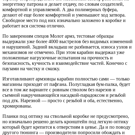
энергетику патрона и делает отдачу, по словам создателей,
комфортной и управляемой. А два полимерных буфера,
делают её еще более комфортной и уменьшают ход затвора.
Свободное место под них изначально заложено в коробке и
работает вся система отлично.
По заверениям спецов Молот армз, тестовые образцы
выдержали уже более 4000 выстрелов без видимых изменений
и нарушений. Задний вкладыш не разбивается, износа узлов и
механизмов не отмечено. При этом карабин выдержал уже
положенные нагрузочные испытания на прочность и
безопасность, кучность и взаимодействие частей. Конечно с
паузами на чистку и смазку.
Изготавливают армзовцы карабин полностью сами — только
магазины приходят от пафгана. Полугладкая бум-палка, будет
все в том же варианте с ровным стволом без нарезов и
съемной накручивающейся насадкой-парадоксом и резьбой
под дтк. Нарезной — просто с резьбой и оба, естественно,
хромированы.
Планки под оптику на ствольной коробке не предусмотрено,
но изначально решено делать кронштейн под легкую оптику
который будет крепится к отверстиям в цевье. Да и по поводу
другого тюнинга — производители попросили обождать и