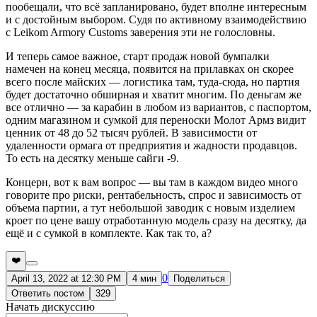
пообещали, что всё запланировано, будет вполне интересным
и с достойным выбором. Судя по активному взаимодействию
с Leikom Armory Customs заверения эти не голословны.
И теперь самое важное, старт продаж новой бумпалки
намечен на конец месяца, появится на прилавках он скорее
всего после майских — логистика там, туда-сюда, но партия
будет достаточно обширная и хватит многим. По деньгам же
все отлично — за карабин в любом из вариантов, с паспортом,
одним магазином и сумкой для переноски Молот Армз видит
ценник от 48 до 52 тысяч рублей. В зависимости от
удаленности ормага от предприятия и жадности продавцов.
То есть на десятку меньше сайги -9.
Концерн, вот к вам вопрос — вы там в каждом видео много
говорите про риски, рентабельность, спрос и зависимость от
объема партии, а тут небольшой заводик с новым изделием
кроет по цене вашу отработанную модель сразу на десятку, да
ещё и с сумкой в комплекте. Как так то, а?
❤️
0
April 13, 2022 at 12:30 PM
4 мин
Поделиться
Ответить постом
329
Начать дискуссию