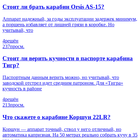
Стоит ли брать карабин Orsis AS-15?
Аппарат надежный, за годы эксплуатации задержек минимум,
а поршень избавляет от лишней грязи в коробке. Но
учитывай, что
4
решён
237
просм.
Стоит ли верить кучности в паспорте карабина
Тигр?
Паспортным данным верить можно, но учитывай, что
заводской отстрел идет средним патроном. Для «Тигра»
кучность в районе
4
решён
213
просм.
Что скажете о карабине Коршун 22LR?
Коршун — аппарат точный, ствол у него отличный, но
автоматика капризная. На 50 метрах реально собрать кучу в 35