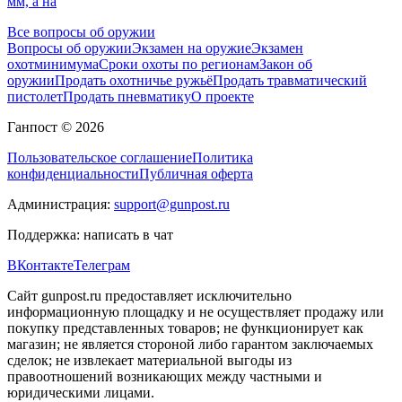
мм, а на
Все вопросы об оружии
Вопросы об оружии
Экзамен на оружие
Экзамен
охотминимума
Сроки охоты по регионам
Закон об
оружии
Продать охотничье ружьё
Продать травматический
пистолет
Продать пневматику
О проекте
Ганпост © 2026
Пользовательское соглашение
Политика
конфиденциальности
Публичная оферта
Администрация:
support@gunpost.ru
Поддержка:
написать в чат
ВКонтакте
Телеграм
Сайт gunpost.ru предоставляет исключительно
информационную площадку и не осуществляет продажу или
покупку представленных товаров; не функционирует как
магазин; не является стороной либо гарантом заключаемых
сделок; не извлекает материальной выгоды из
правоотношений возникающих между частными и
юридическими лицами.