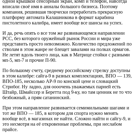
одной крышкой сенсорный экран, комп и телефон, навсегда
вписали своё имя в анналы большого бизнеса. Поэтому
компания, решившая творчески переработать прекрасную
платформу автомата Калашникова в формат карабина
пистолетного калибра, имеет вообще все шансы на успех.
И да, речь опять о все том же развивающемся направлении
PCC, без которого оружейный рынок России и мира уже
представить просто невозможно. Количество предложений по
стволам в этом жанре не блещет завалами на полках ормагов.
Не летят вдоль твоего лица, как в Матрице стойки с разными
мп-5, мп-7 и прочие П-90.
По большому счету, среднему российскому стрелку доступны
в этом калибре: сайга-9 в разных комплектациях, ВПО — 139,
ВПО-185, несколько АР-9 по конской цене и словацкий
Стрибог. Ну ладно, для оооочень уважаемых парней есть
Штайр, Шмайссер и Беретта под 9-ку, но там ценник не то что
безбожный, а прям сатанинский.
При этом направление развивается семимильными шагами и
тот же ВПО — 185, в котором для спорта нужно менять
вообще всё, в магазинах не найти. Сложно найти и сайгу-9, и
это несмотря на её откровенные проблемы, при неслабом
прайсе.