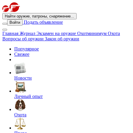
Найти оружие, патроны, снаряжение...
Подать объявление
Войти
Главная
Журнал
Экзамен на оружие
Охотминимум
Охота
Вопросы об оружии
Закон об оружии
Популярное
Свежее
Новости
Личный опыт
Охота