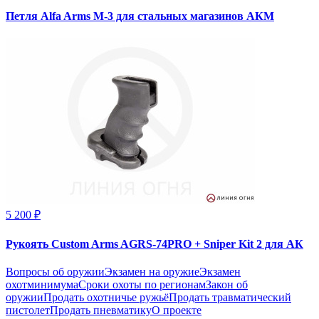
Петля Alfa Arms М-3 для стальных магазинов АКМ
5 200 ₽
Рукоять Custom Arms AGRS-74PRO + Sniper Kit 2 для АК
Вопросы об оружии
Экзамен на оружие
Экзамен
охотминимума
Сроки охоты по регионам
Закон об
оружии
Продать охотничье ружьё
Продать травматический
пистолет
Продать пневматику
О проекте