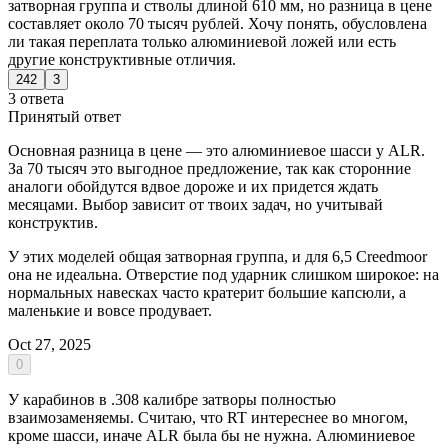
затворная группа и стволы длиной 610 мм, но разница в цене
составляет около 70 тысяч рублей. Хочу понять, обусловлена
ли такая переплата только алюминиевой ложей или есть
другие конструктивные отличия.
242
3
3 ответа
Принятый ответ
Основная разница в цене — это алюминиевое шасси у ALR.
За 70 тысяч это выгодное предложение, так как сторонние
аналоги обойдутся вдвое дороже и их придется ждать
месяцами. Выбор зависит от твоих задач, но учитывай
конструктив.
У этих моделей общая затворная группа, и для 6,5 Creedmoor
она не идеальна. Отверстие под ударник слишком широкое: на
нормальных навесках часто кратерит большие капсюли, а
маленькие и вовсе продувает.
Oct 27, 2025
0
У карабинов в .308 калибре затворы полностью
взаимозаменяемы. Считаю, что RT интереснее во многом,
кроме шасси, иначе ALR была бы не нужна. Алюминиевое