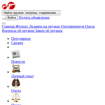
Найти оружие, патроны, снаряжение...
Подать объявление
Войти
Главная
Журнал
Экзамен на оружие
Охотминимум
Охота
Вопросы об оружии
Закон об оружии
Популярное
Свежее
Новости
Личный опыт
Охота