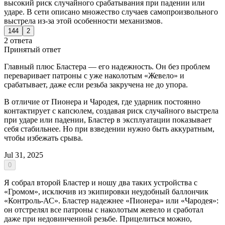
высокий риск случайного срабатывания при падении или
ударе. В сети описано множество случаев самопроизвольного
выстрела из-за этой особенности механизмов.
144
2
2 ответа
Принятый ответ
Главный плюс Бластера — его надежность. Он без проблем
переваривает патроны с уже наколотым «Жевело» и
срабатывает, даже если резьба закручена не до упора.
В отличие от Пионера и Чародея, где ударник постоянно
контактирует с капсюлем, создавая риск случайного выстрела
при ударе или падении, Бластер в эксплуатации показывает
себя стабильнее. Но при взведении нужно быть аккуратным,
чтобы избежать срыва.
Jul 31, 2025
0
Я собрал второй Бластер и ношу два таких устройства с
«Громом», исключив из экипировки неудобный баллончик
«Контроль-АС». Бластер надежнее «Пионера» или «Чародея»:
он отстрелял все патроны с наколотым жевело и сработал
даже при недовинченной резьбе. Прицелиться можно,