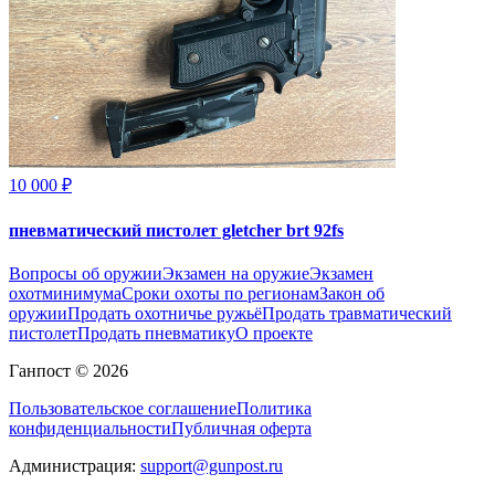
10 000 ₽
пневматический пистолет gletcher brt 92fs
Вопросы об оружии
Экзамен на оружие
Экзамен
охотминимума
Сроки охоты по регионам
Закон об
оружии
Продать охотничье ружьё
Продать травматический
пистолет
Продать пневматику
О проекте
Ганпост © 2026
Пользовательское соглашение
Политика
конфиденциальности
Публичная оферта
Администрация:
support@gunpost.ru