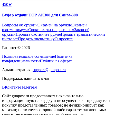
450 ₽
Буфер отдачи ТОР АК308 для Сайга-308
Вопросы об оружии
Экзамен на оружие
Экзамен
охотминимума
Сроки охоты по регионам
Закон об
оружии
Продать охотничье ружьё
Продать травматический
пистолет
Продать пневматику
О проекте
Ганпост © 2026
Пользовательское соглашение
Политика
конфиденциальности
Публичная оферта
Администрация:
support@gunpost.ru
Поддержка:
написать в чат
ВКонтакте
Телеграм
Сайт gunpost.ru предоставляет исключительно
информационную площадку и не осуществляет продажу или
покупку представленных товаров; не функционирует как
магазин; не является стороной либо гарантом заключаемых
сделок; не извлекает материальной выгоды из