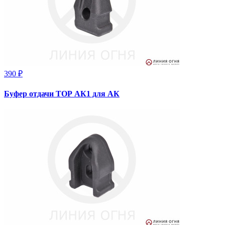
390 ₽
Буфер отдачи ТОР АК1 для АК