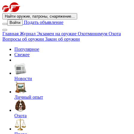
Найти оружие, патроны, снаряжение...
Подать объявление
Войти
Главная
Журнал
Экзамен на оружие
Охотминимум
Охота
Вопросы об оружии
Закон об оружии
Популярное
Свежее
Новости
Личный опыт
Охота