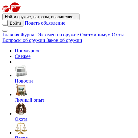
Найти оружие, патроны, снаряжение...
Подать объявление
Войти
Главная
Журнал
Экзамен на оружие
Охотминимум
Охота
Вопросы об оружии
Закон об оружии
Популярное
Свежее
Новости
Личный опыт
Охота