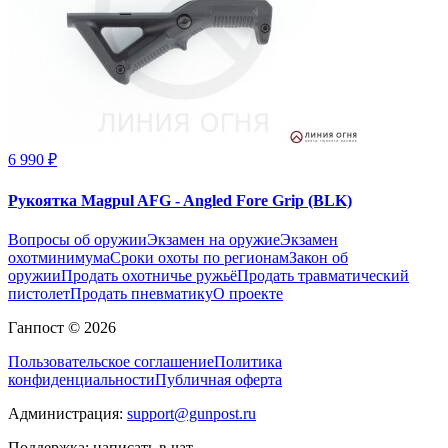
6 990 ₽
Рукоятка Magpul AFG - Angled Fore Grip (BLK)
Вопросы об оружии
Экзамен на оружие
Экзамен
охотминимума
Сроки охоты по регионам
Закон об
оружии
Продать охотничье ружьё
Продать травматический
пистолет
Продать пневматику
О проекте
Ганпост © 2026
Пользовательское соглашение
Политика
конфиденциальности
Публичная оферта
Администрация:
support@gunpost.ru
Поддержка:
написать в чат