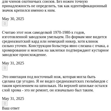
для членов охотничьих союзов. Без ножен точную
принадлежность не определить, так как идентификационный
значок крепился именно к ним.
May 30, 2025
0
Считаю этот нож самоделкой 1970-1980-х годов,
изготовленной заводским умельцем. По формам мне видится
среднеазиатский кард или немецкий никер, хотя клинок
сильно уточен. Конструкция больстера явно слизана с пчака, а
хромирование и монтаж на заклепки подтверждают кустарное
заводское происхождение.
May 31, 2025
0
Это имитация под восточный нож, которая могла быть
сделана где угодно. Я не видел среднеазиатских гюльбандов с
таким креплением на шпильках. На верхней шпильке остался
слой хрома - это не ремонт, он изначально был таким.
May 31, 2025
0
Ваш ответ