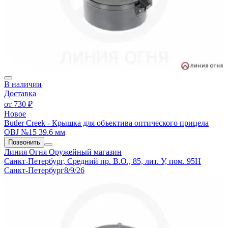
В наличии
Доставка
от
730 ₽
Новое
Butler Creek - Крышка для объектива оптического прицела
OBJ №15 39.6 мм
Позвонить
Линия Огня
Оружейный магазин
Санкт-Петербург, Средний пр. В.О., 85, лит. У, пом. 95Н
Санкт-Петербург
8/9/26