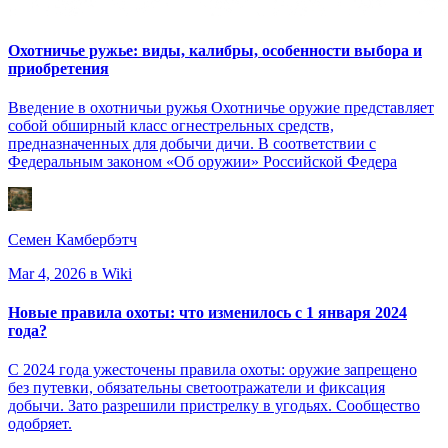
Охотничье ружье: виды, калибры, особенности выбора и
приобретения
Введение в охотничьи ружья Охотничье оружие представляет
собой обширный класс огнестрельных средств,
предназначенных для добычи дичи. В соответствии с
Федеральным законом «Об оружии» Российской Федера
Семен Камбербэтч
Mar 4, 2026
в Wiki
Новые правила охоты: что изменилось с 1 января 2024
года?
С 2024 года ужесточены правила охоты: оружие запрещено
без путевки, обязательны светоотражатели и фиксация
добычи. Зато разрешили пристрелку в угодьях. Сообщество
одобряет.