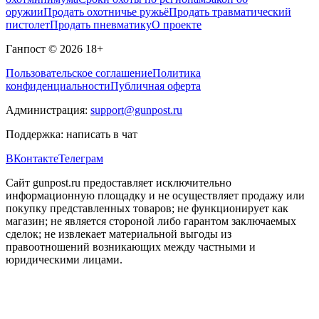
оружии
Продать охотничье ружьё
Продать травматический
пистолет
Продать пневматику
О проекте
Ганпост © 2026
18+
Пользовательское соглашение
Политика
конфиденциальности
Публичная оферта
Администрация:
support@gunpost.ru
Поддержка:
написать в чат
ВКонтакте
Телеграм
Сайт gunpost.ru предоставляет исключительно
информационную площадку и не осуществляет продажу или
покупку представленных товаров; не функционирует как
магазин; не является стороной либо гарантом заключаемых
сделок; не извлекает материальной выгоды из
правоотношений возникающих между частными и
юридическими лицами.