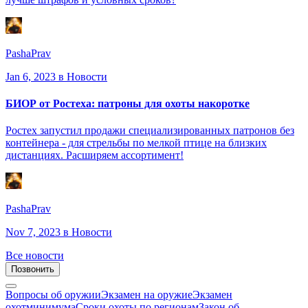
PashaPrav
Jan 6, 2023
в Новости
БИОР от Ростеха: патроны для охоты накоротке
Ростех запустил продажи специализированных патронов без
контейнера - для стрельбы по мелкой птице на близких
дистанциях. Расширяем ассортимент!
PashaPrav
Nov 7, 2023
в Новости
Все новости
Позвонить
Вопросы об оружии
Экзамен на оружие
Экзамен
охотминимума
Сроки охоты по регионам
Закон об