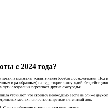
оты с 2024 года?
 правила призваны усилить накал борьбы с браконьерами. Под р
нным и разобранным) на территории охотугодий, без действующ
 в пути следования пересекает другие охотугодья.
авила уточняют, что стрельбу необходимо вести не ближе двухс
отдельных местах полностью запретили петельный лов.
. С чем сообщество категорически поздравляет.