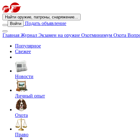
Найти оружие, патроны, снаряжение...
Подать объявление
Войти
Главная
Журнал
Экзамен на оружие
Охотминимум
Охота
Вопро
Популярное
Свежее
Новости
Личный опыт
Охота
Право