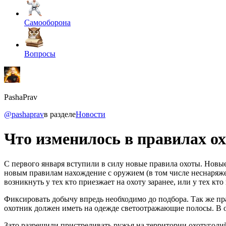
Самооборона
Вопросы
PashaPrav
@pashaprav
в разделе
Новости
Что изменилось в правилах ох
С первого января вступили в силу новые правила охоты. Новые
новым правилам нахождение с оружием (в том числе неснаряже
возникнуть у тех кто приезжает на охоту заранее, или у тех кто
Фиксировать добычу впредь необходимо до подбора. Так же пр
охотник должен иметь на одежде светоотражающие полосы. В 
Зато разрешили пристреливать ружья на территории охотугодий