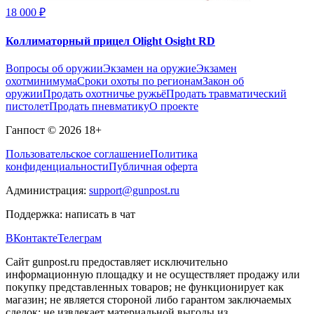
18 000 ₽
Коллиматорный прицел Olight Osight RD
Вопросы об оружии
Экзамен на оружие
Экзамен
охотминимума
Сроки охоты по регионам
Закон об
оружии
Продать охотничье ружьё
Продать травматический
пистолет
Продать пневматику
О проекте
Ганпост © 2026
18+
Пользовательское соглашение
Политика
конфиденциальности
Публичная оферта
Администрация:
support@gunpost.ru
Поддержка:
написать в чат
ВКонтакте
Телеграм
Сайт gunpost.ru предоставляет исключительно
информационную площадку и не осуществляет продажу или
покупку представленных товаров; не функционирует как
магазин; не является стороной либо гарантом заключаемых
сделок; не извлекает материальной выгоды из