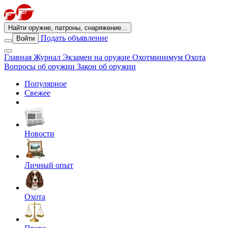
Найти оружие, патроны, снаряжение...
Подать объявление
Войти
Главная
Журнал
Экзамен на оружие
Охотминимум
Охота
Вопросы об оружии
Закон об оружии
Популярное
Свежее
Новости
Личный опыт
Охота