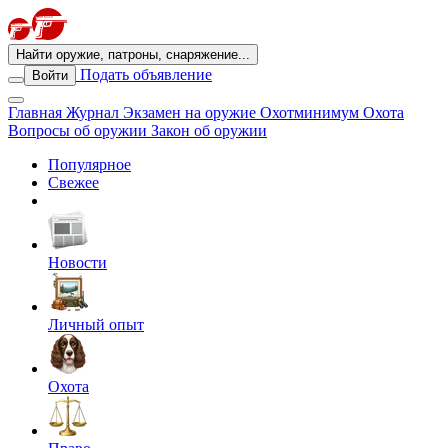
Найти оружие, патроны, снаряжение...
Подать объявление
Войти
Главная
Журнал
Экзамен на оружие
Охотминимум
Охота
Вопросы об оружии
Закон об оружии
Популярное
Свежее
Новости
Личный опыт
Охота