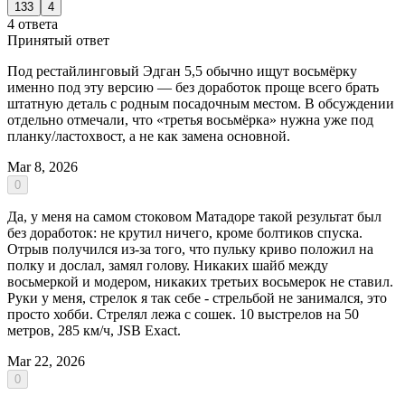
133
4
4 ответа
Принятый ответ
Под рестайлинговый Эдган 5,5 обычно ищут восьмёрку
именно под эту версию — без доработок проще всего брать
штатную деталь с родным посадочным местом. В обсуждении
отдельно отмечали, что «третья восьмёрка» нужна уже под
планку/ластохвост, а не как замена основной.
Mar 8, 2026
0
Да, у меня на самом стоковом Матадоре такой результат был
без доработок: не крутил ничего, кроме болтиков спуска.
Отрыв получился из-за того, что пульку криво положил на
полку и дослал, замял голову. Никаких шайб между
восьмеркой и модером, никаких третьих восьмерок не ставил.
Руки у меня, стрелок я так себе - стрельбой не занимался, это
просто хобби. Стрелял лежа с сошек. 10 выстрелов на 50
метров, 285 км/ч, JSB Exact.
Mar 22, 2026
0