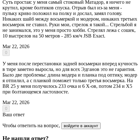
Суть простая: у меня самый стоковый Матадор, я ничего не
крутил, кроме болтиков спуска. Отрыв был из-за меня -
пульку криво положил на полку и дослал, замял голову.
Никаких шайб между восьмеркой и модером, никаких третьих
восьмерок не ставил. Руки мои, стрелок я такой... Стрельбой я
не занимался, это у меня просто хобби. Стрелял лежа с сошек,
10 выстрелов на 50 метров - 285 км/ч JSB Exact.
Mar 22, 2026
0
У меня после перестановки задней восьмерки вперед кучность
в тире заметно выросла, но для всех Эдганов это не гарантия.
Было две проблемы: длина модера и планка под оптику, модер
я отпилил, а с планкой поможет только третья восьмерка. На
BR 25 у меня получилось 233 очка и 6 Х-ов, потом 234 и Х5
при болтающемся ластохвосте.
Mar 22, 2026
0
Ваш ответ
Чтобы ответить на вопрос,
войдите в аккаунт
Не нашли ответ?