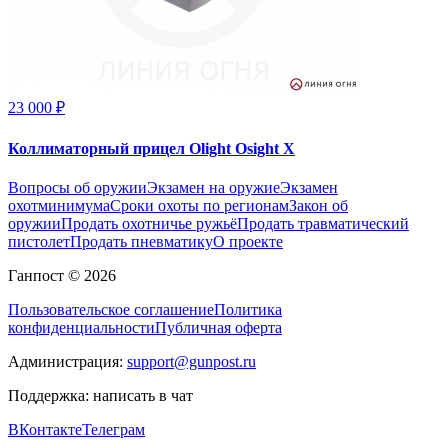
23 000 ₽
Коллиматорный прицел Olight Osight X
Вопросы об оружии
Экзамен на оружие
Экзамен
охотминимума
Сроки охоты по регионам
Закон об
оружии
Продать охотничье ружьё
Продать травматический
пистолет
Продать пневматику
О проекте
Ганпост © 2026
Пользовательское соглашение
Политика
конфиденциальности
Публичная оферта
Администрация:
support@gunpost.ru
Поддержка:
написать в чат
ВКонтакте
Телеграм