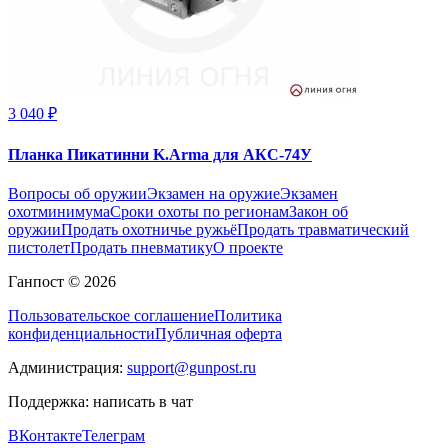
3 040 ₽
Планка Пикатинни K.Arma для АКС-74У
Вопросы об оружии
Экзамен на оружие
Экзамен
охотминимума
Сроки охоты по регионам
Закон об
оружии
Продать охотничье ружьё
Продать травматический
пистолет
Продать пневматику
О проекте
Ганпост © 2026
Пользовательское соглашение
Политика
конфиденциальности
Публичная оферта
Администрация:
support@gunpost.ru
Поддержка:
написать в чат
ВКонтакте
Телеграм