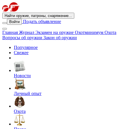
Найти оружие, патроны, снаряжение...
Подать объявление
Войти
Главная
Журнал
Экзамен на оружие
Охотминимум
Охота
Вопросы об оружии
Закон об оружии
Популярное
Свежее
Новости
Личный опыт
Охота