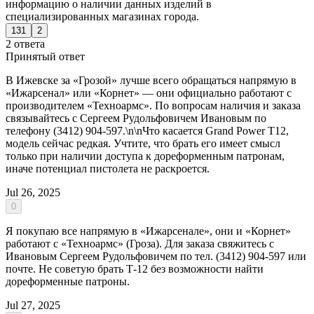
информацию о наличии данных изделий в
специализированных магазинах города.
131
2
2 ответа
Принятый ответ
В Ижевске за «Грозой» лучше всего обращаться напрямую в
«Ижарсенал» или «Корнет» — они официально работают с
производителем «Техноармс». По вопросам наличия и заказа
связывайтесь с Сергеем Рудольфовичем Ивановым по
телефону (3412) 904-597.\n\nЧто касается Grand Power T12,
модель сейчас редкая. Учтите, что брать его имеет смысл
только при наличии доступа к дореформенным патронам,
иначе потенциал пистолета не раскроется.
Jul 26, 2025
0
Я покупаю все напрямую в «Ижарсенале», они и «Корнет»
работают с «Техноармс» (Гроза). Для заказа свяжитесь с
Ивановым Сергеем Рудольфовичем по тел. (3412) 904-597 или
почте. Не советую брать Т-12 без возможности найти
дореформенные патроны.
Jul 27, 2025