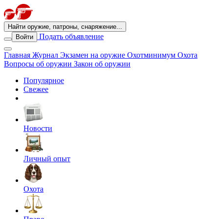
Найти оружие, патроны, снаряжение...
Подать объявление
Войти
Главная
Журнал
Экзамен на оружие
Охотминимум
Охота
Вопросы об оружии
Закон об оружии
Популярное
Свежее
Новости
Личный опыт
Охота