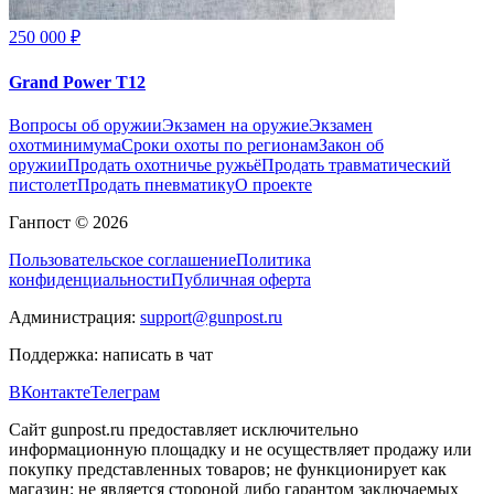
250 000 ₽
Grand Power T12
Вопросы об оружии
Экзамен на оружие
Экзамен
охотминимума
Сроки охоты по регионам
Закон об
оружии
Продать охотничье ружьё
Продать травматический
пистолет
Продать пневматику
О проекте
Ганпост © 2026
Пользовательское соглашение
Политика
конфиденциальности
Публичная оферта
Администрация:
support@gunpost.ru
Поддержка:
написать в чат
ВКонтакте
Телеграм
Сайт gunpost.ru предоставляет исключительно
информационную площадку и не осуществляет продажу или
покупку представленных товаров; не функционирует как
магазин; не является стороной либо гарантом заключаемых