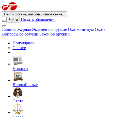
Найти оружие, патроны, снаряжение...
Подать объявление
Войти
Главная
Журнал
Экзамен на оружие
Охотминимум
Охота
Вопросы об оружии
Закон об оружии
Популярное
Свежее
Новости
Личный опыт
Охота