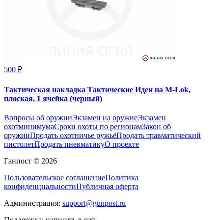
500 ₽
Тактическая накладка Тактические Идеи на M-Lok,
плоская, 1 ячейка (черный)
Вопросы об оружии
Экзамен на оружие
Экзамен
охотминимума
Сроки охоты по регионам
Закон об
оружии
Продать охотничье ружьё
Продать травматический
пистолет
Продать пневматику
О проекте
Ганпост © 2026
Пользовательское соглашение
Политика
конфиденциальности
Публичная оферта
Администрация:
support@gunpost.ru
Поддержка:
написать в чат