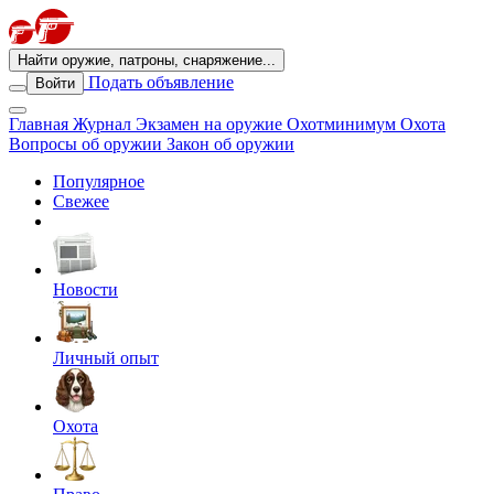
Найти оружие, патроны, снаряжение...
Подать объявление
Войти
Главная
Журнал
Экзамен на оружие
Охотминимум
Охота
Вопросы об оружии
Закон об оружии
Популярное
Свежее
Новости
Личный опыт
Охота