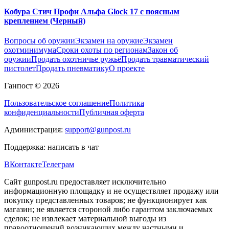
Кобура Стич Профи Альфа Glock 17 с поясным
креплением (Черный)
Вопросы об оружии
Экзамен на оружие
Экзамен
охотминимума
Сроки охоты по регионам
Закон об
оружии
Продать охотничье ружьё
Продать травматический
пистолет
Продать пневматику
О проекте
Ганпост © 2026
Пользовательское соглашение
Политика
конфиденциальности
Публичная оферта
Администрация:
support@gunpost.ru
Поддержка:
написать в чат
ВКонтакте
Телеграм
Сайт gunpost.ru предоставляет исключительно
информационную площадку и не осуществляет продажу или
покупку представленных товаров; не функционирует как
магазин; не является стороной либо гарантом заключаемых
сделок; не извлекает материальной выгоды из
правоотношений возникающих между частными и