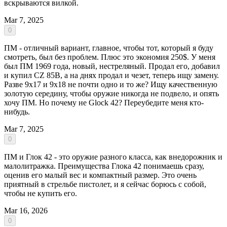
вскрываются вилкой.
Mar 7, 2025
0
ПМ - отличный вариант, главное, чтобы тот, который я буду
смотреть, был без проблем. Плюс это экономия 250$. У меня
был ПМ 1969 года, новый, нестреляный. Продал его, добавил
и купил CZ 85B, а на днях продал и чезет, теперь ищу замену.
Разве 9х17 и 9х18 не почти одно и то же? Ищу качественную
золотую середину, чтобы оружие никогда не подвело, и опять
хочу ПМ. Но почему не Glock 42? Переубедите меня кто-
нибудь.
Mar 7, 2025
0
ПМ и Глок 42 - это оружие разного класса, как внедорожник и
малолитражка. Преимущества Глока 42 понимаешь сразу,
оценив его малый вес и компактный размер. Это очень
приятный в стрельбе пистолет, и я сейчас борюсь с собой,
чтобы не купить его.
Mar 16, 2026
0