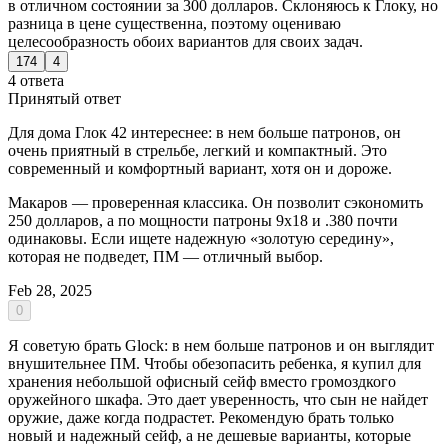
в отличном состоянии за 300 долларов. Склоняюсь к Глоку, но
разница в цене существенна, поэтому оцениваю
целесообразность обоих вариантов для своих задач.
174
4
4 ответа
Принятый ответ
Для дома Глок 42 интереснее: в нем больше патронов, он
очень приятный в стрельбе, легкий и компактный. Это
современный и комфортный вариант, хотя он и дороже.
Макаров — проверенная классика. Он позволит сэкономить
250 долларов, а по мощности патроны 9х18 и .380 почти
одинаковы. Если ищете надежную «золотую середину»,
которая не подведет, ПМ — отличный выбор.
Feb 28, 2025
0
Я советую брать Glock: в нем больше патронов и он выглядит
внушительнее ПМ. Чтобы обезопасить ребенка, я купил для
хранения небольшой офисный сейф вместо громоздкого
оружейного шкафа. Это дает уверенность, что сын не найдет
оружие, даже когда подрастет. Рекомендую брать только
новый и надежный сейф, а не дешевые варианты, которые