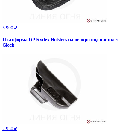
5 900 ₽
Платформа DP Kydex Holsters на велкро под пистолет
Glock
2 950 ₽