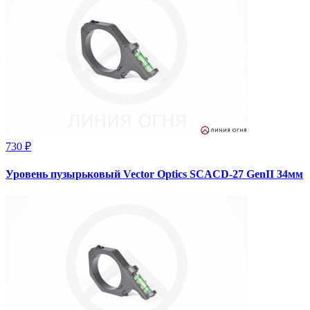
730 ₽
Уровень пузырьковый Vector Optics SCACD-27 GenII 34мм