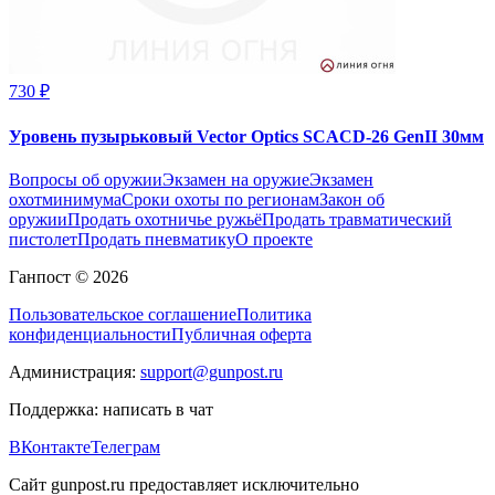
730 ₽
Уровень пузырьковый Vector Optics SCACD-26 GenII 30мм
Вопросы об оружии
Экзамен на оружие
Экзамен
охотминимума
Сроки охоты по регионам
Закон об
оружии
Продать охотничье ружьё
Продать травматический
пистолет
Продать пневматику
О проекте
Ганпост © 2026
Пользовательское соглашение
Политика
конфиденциальности
Публичная оферта
Администрация:
support@gunpost.ru
Поддержка:
написать в чат
ВКонтакте
Телеграм
Сайт gunpost.ru предоставляет исключительно