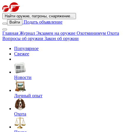
Найти оружие, патроны, снаряжение...
Подать объявление
Войти
Главная
Журнал
Экзамен на оружие
Охотминимум
Охота
Вопросы об оружии
Закон об оружии
Популярное
Свежее
Новости
Личный опыт
Охота