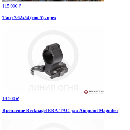
115 000 ₽
Тигр 7.62х54 (сок 5) . орех
19 500 ₽
Крепление Recknagel ERA-TAC для Aimpoint Magnifier