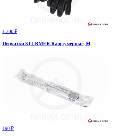
1 200 ₽
Перчатки STURMER Range, черные, М
190 ₽