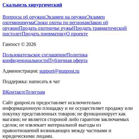
Скальпель хирургический
Вопросы об оружии
Экзамен на оружие
Экзамен
охотминимума
Сроки охоты по регионам
Закон об
оружии
Продать охотничье ружьё
Продать травматический
пистолет
Продать пневматику
О проекте
Ганпост © 2026
Пользовательское соглашение
Политика
конфиденциальности
Публичная оферта
Администрация:
support@gunpost.ru
Поддержка:
написать в чат
ВКонтакте
Телеграм
Сайт gunpost.ru предоставляет исключительно
информационную площадку и не осуществляет продажу или
покупку представленных товаров; не функционирует как
магазин; не является стороной либо гарантом заключаемых
сделок; не извлекает материальной выгоды из
правоотношений возникающих между частными и
юридическими лицами.