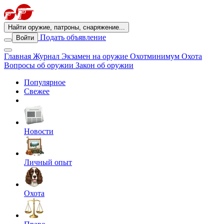
Найти оружие, патроны, снаряжение...
Подать объявление
Войти
Главная
Журнал
Экзамен на оружие
Охотминимум
Охота
Вопросы об оружии
Закон об оружии
Популярное
Свежее
Новости
Личный опыт
Охота