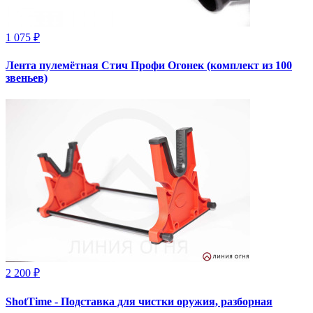
1 075 ₽
Лента пулемётная Стич Профи Огонек (комплект из 100
звеньев)
2 200 ₽
ShotTime - Подставка для чистки оружия, разборная