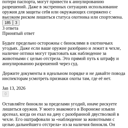
потери паспорта, могут привести к аннулированию
разрешений. Даже в экстренных ситуациях использование
оружия для защиты себя или окружающих сопряжено с
высоким риском лишиться статуса охотника или спортсмена.
185
3
3 ответа
Принятый ответ
Будьте предельно осторожны с биноклями в охотничьих
угодьях. Даже если ваше оружие разобрано и лежит в чехле,
наличие оптики могут трактовать как наблюдение за
животными с целью отстрела. Это прямой путь к штрафу и
аннулированию разрешений через суд.
Держите документы в идеальном порядке и не давайте повода
инспекторам усмотреть признаки охоты там, где её нет.
Jan 13, 2026
0
Оставляйте бинокли за пределами угодий, иначе рискуете
лишиться оружия. У моего знакомого в Воронеже изъяли
арсенал, когда он ехал на дачу с разобранной двустволкой в
чехле. Его оштрафовали за «наблюдение за животными с
целью дальнейшего отстрела» из-за наличия бинокля. Он