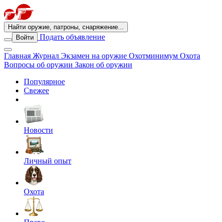
Найти оружие, патроны, снаряжение...
Подать объявление
Войти
Главная
Журнал
Экзамен на оружие
Охотминимум
Охота
Вопросы об оружии
Закон об оружии
Популярное
Свежее
Новости
Личный опыт
Охота