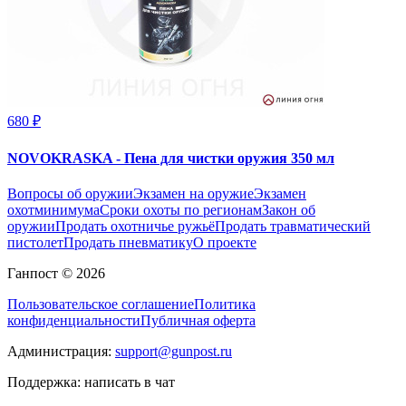
680 ₽
NOVOKRASKA - Пена для чистки оружия 350 мл
Вопросы об оружии
Экзамен на оружие
Экзамен
охотминимума
Сроки охоты по регионам
Закон об
оружии
Продать охотничье ружьё
Продать травматический
пистолет
Продать пневматику
О проекте
Ганпост © 2026
Пользовательское соглашение
Политика
конфиденциальности
Публичная оферта
Администрация:
support@gunpost.ru
Поддержка:
написать в чат