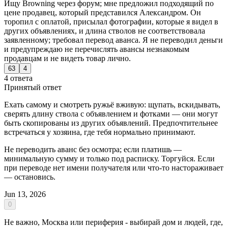
Ищу Browning через форум; мне предложил подходящий по
цене продавец, который представился Александром. Он
торопил с оплатой, присылал фотографии, которые я видел в
других объявлениях, и длина стволов не соответствовала
заявленному; требовал перевод аванса. Я не переводил деньги
и предупреждаю не перечислять авансы незнакомым
продавцам и не видеть товар лично.
63
4
4 ответа
Принятый ответ
Ехать самому и смотреть ружьё вживую: щупать, вскидывать,
сверять длину ствола с объявлением и фотками — они могут
быть скопированы из других объявлений. Предпочтительнее
встречаться у хозяина, где тебя нормально принимают.
Не переводить аванс без осмотра; если платишь —
минимальную сумму и только под расписку. Торгуйся. Если
при переводе нет имени получателя или что-то настораживает
— остановись.
Jun 13, 2026
0
Не важно, Москва или периферия - выбирай дом и людей, где,