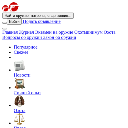
Найти оружие, патроны, снаряжение...
Подать объявление
Войти
Главная
Журнал
Экзамен на оружие
Охотминимум
Охота
Вопросы об оружии
Закон об оружии
Популярное
Свежее
Новости
Личный опыт
Охота