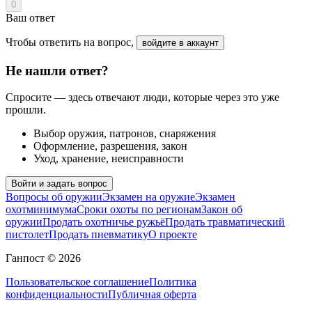
0
Ваш ответ
Чтобы ответить на вопрос,
войдите в аккаунт
Не нашли ответ?
Спросите — здесь отвечают люди, которые через это уже
прошли.
Выбор оружия, патронов, снаряжения
Оформление, разрешения, закон
Уход, хранение, неисправности
Войти и задать вопрос
Вопросы об оружии
Экзамен на оружие
Экзамен
охотминимума
Сроки охоты по регионам
Закон об
оружии
Продать охотничье ружьё
Продать травматический
пистолет
Продать пневматику
О проекте
Ганпост © 2026
Пользовательское соглашение
Политика
конфиденциальности
Публичная оферта