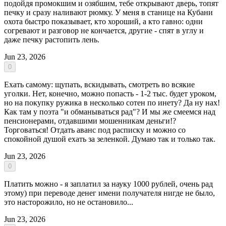
подойдя промокшим и озябшим, тебе открывают дверь, топят
печку и сразу наливают рюмку. У меня в станице на Кубани
охота быстро показывает, кто хороший, а кто гавно: одни
согревают и разговор не кончается, другие - спят в углу и
даже печку растопить лень.
Jun 23, 2026
0
Ехать самому: щупать, вскидывать, смотреть во всякие
уголки. Нет, конечно, можно попасть - 1-2 тыс. будет уроком,
но на покупку ружика в несколько сотен по инету? Да ну нах!
Как там у поэта "и обманываться рад"? И мы же смеемся над
пенсионерами, отдавшими мошенникам деньги!?
Торговаться! Отдать аванс под расписку и можно со
спокойной душой ехать за зеленкой. Думаю так и только так.
Jun 23, 2026
0
Платить можно - я заплатил за науку 1000 рублей, очень рад
этому) при переводе денег имени получателя нигде не было,
это насторожило, но не остановило...
Jun 23, 2026