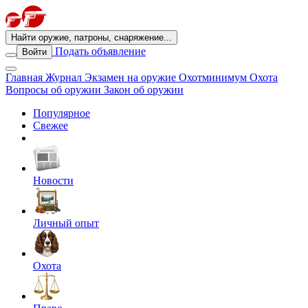
Найти оружие, патроны, снаряжение...
Подать объявление
Войти
Главная
Журнал
Экзамен на оружие
Охотминимум
Охота
Вопросы об оружии
Закон об оружии
Популярное
Свежее
Новости
Личный опыт
Охота