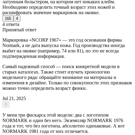
латунным больстером, на котором нет никаких клейм.
Необходимо определить точный возраст этих ножей и
расшифровать значение маркировок на оковке.
165
4
4 ответа
Принятый ответ
Маркировка «NCORP 1967» — это год основания фирмы
Normark, а не дата выпуска ножа. Год производства иногда
выбит на оковке (например, 74 или 81), но это не всегда
подтвержденная информация.
Самый надежный способ — поиск конкретной модели в
старых каталогах. Также стоит изучать хронологию
модельного ряда: обращайте внимание на материалы и
изменения в дизайне. Только по совокупности этих признаков
можно точно определить возраст финки.
Jul 21, 2025
0
У меня три фискарса этой модели: два с логотипом
NORMARK и один без него. Экземпляр NORMARK 1976
года и тот, что без логотипа, абсолютно одинаковые. А вот
NORMARK 1981 года от них отличается.