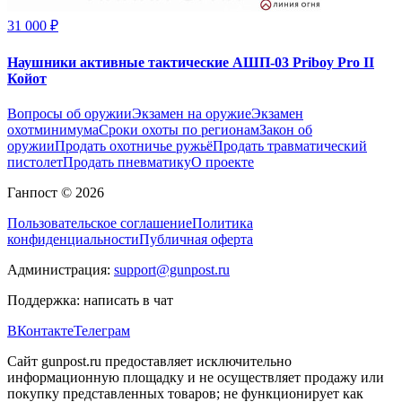
31 000 ₽
Наушники активные тактические АШП-03 Priboy Pro II
Койот
Вопросы об оружии
Экзамен на оружие
Экзамен
охотминимума
Сроки охоты по регионам
Закон об
оружии
Продать охотничье ружьё
Продать травматический
пистолет
Продать пневматику
О проекте
Ганпост © 2026
Пользовательское соглашение
Политика
конфиденциальности
Публичная оферта
Администрация:
support@gunpost.ru
Поддержка:
написать в чат
ВКонтакте
Телеграм
Сайт gunpost.ru предоставляет исключительно
информационную площадку и не осуществляет продажу или
покупку представленных товаров; не функционирует как