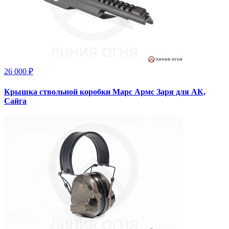
26 000 ₽
Крышка ствольной коробки Марс Армс Заря для АК,
Сайга