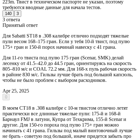
223m. Твист в техническом паспорте не указан, поэтому
требуются вводные данные для начала тестов.
140
3
3 ответа
Принятый ответ
Для Sabatti ST18 в .308 калибре отлично подходят тяжелые
пули весом 168–175 гран. Если у тебя 10-й твист, под пулю
175+ гран и 150-й порох начинай навеску с 41 грана.
Для 11-го твиста под пулю 175 гран (Scenar, SMK) делай
лесенку от 41.5–42.0 до 44.5 гран, ориентируясь на скорость
805–810 м/с и COAL 72.2 мм. Для 168-х пуль рабочая скорость
в районе 830 м/с. Гильзы лучше брать под большой капсюль,
чтобы не было проблем с выбором расходников.
Apr 25, 2025
0
В моем СТ18 в .308 калибре с 10-м твистом отлично летят
практически все длинные тяжелые пули: 175-й и 168-й
Барнаул FMJ в латуни, Купра от Техкрима, 155-й Scenar и
другие. Для 150-го пороха под пулю 175+ гран можно
начинать с 41 грана. Гильзы под малый винтовочный лучше
не брать - советую под большой, иначе придется забыть про