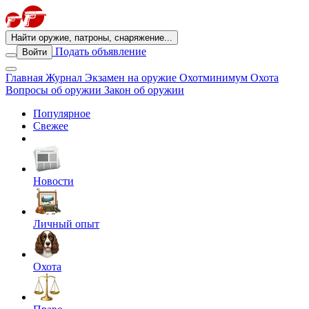
Найти оружие, патроны, снаряжение...
Подать объявление
Войти
Главная
Журнал
Экзамен на оружие
Охотминимум
Охота
Вопросы об оружии
Закон об оружии
Популярное
Свежее
Новости
Личный опыт
Охота