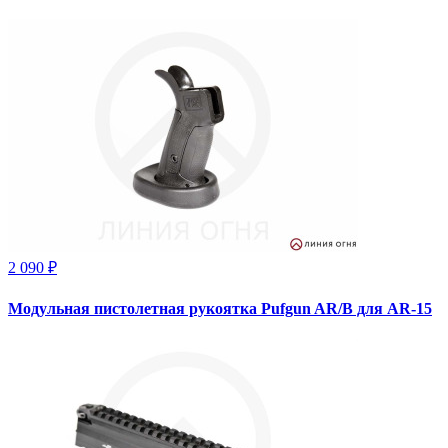
2 090 ₽
Модульная пистолетная рукоятка Pufgun AR/B для AR-15