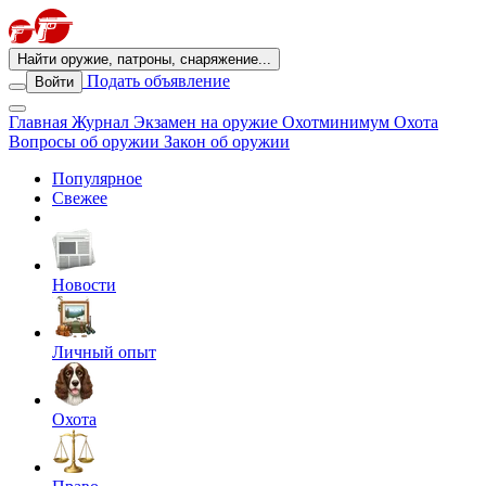
Найти оружие, патроны, снаряжение...
Подать объявление
Войти
Главная
Журнал
Экзамен на оружие
Охотминимум
Охота
Вопросы об оружии
Закон об оружии
Популярное
Свежее
Новости
Личный опыт
Охота