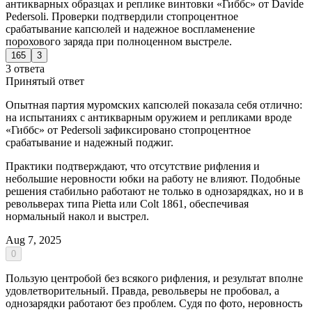
антикварных образцах и реплике винтовки «Гиббс» от Davide
Pedersoli. Проверки подтвердили стопроцентное
срабатывание капсюлей и надежное воспламенение
порохового заряда при полноценном выстреле.
165
3
3 ответа
Принятый ответ
Опытная партия муромских капсюлей показала себя отлично:
на испытаниях с антикварным оружием и репликами вроде
«Гиббс» от Pedersoli зафиксировано стопроцентное
срабатывание и надежный поджиг.
Практики подтверждают, что отсутствие рифления и
небольшие неровности юбки на работу не влияют. Подобные
решения стабильно работают не только в однозарядках, но и в
револьверах типа Pietta или Colt 1861, обеспечивая
нормальный накол и выстрел.
Aug 7, 2025
0
Пользую центробой без всякого рифления, и результат вполне
удовлетворительный. Правда, револьверы не пробовал, а
однозарядки работают без проблем. Судя по фото, неровность