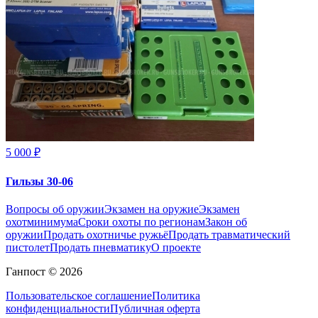
5 000 ₽
Гильзы 30-06
Вопросы об оружии
Экзамен на оружие
Экзамен
охотминимума
Сроки охоты по регионам
Закон об
оружии
Продать охотничье ружьё
Продать травматический
пистолет
Продать пневматику
О проекте
Ганпост © 2026
Пользовательское соглашение
Политика
конфиденциальности
Публичная оферта