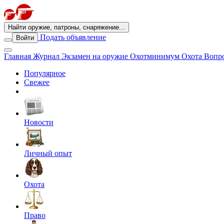
Найти оружие, патроны, снаряжение...
Подать объявление
Войти
Главная
Журнал
Экзамен на оружие
Охотминимум
Охота
Вопро
Популярное
Свежее
Новости
Личный опыт
Охота
Право