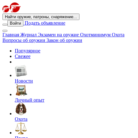
Найти оружие, патроны, снаряжение...
Подать объявление
Войти
Главная
Журнал
Экзамен на оружие
Охотминимум
Охота
Вопросы об оружии
Закон об оружии
Популярное
Свежее
Новости
Личный опыт
Охота