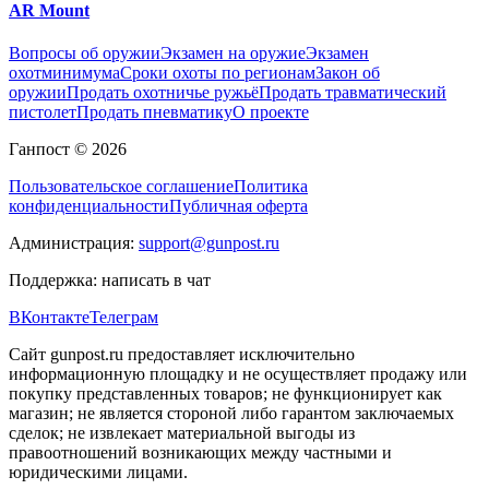
AR Mount
Вопросы об оружии
Экзамен на оружие
Экзамен
охотминимума
Сроки охоты по регионам
Закон об
оружии
Продать охотничье ружьё
Продать травматический
пистолет
Продать пневматику
О проекте
Ганпост © 2026
Пользовательское соглашение
Политика
конфиденциальности
Публичная оферта
Администрация:
support@gunpost.ru
Поддержка:
написать в чат
ВКонтакте
Телеграм
Сайт gunpost.ru предоставляет исключительно
информационную площадку и не осуществляет продажу или
покупку представленных товаров; не функционирует как
магазин; не является стороной либо гарантом заключаемых
сделок; не извлекает материальной выгоды из
правоотношений возникающих между частными и
юридическими лицами.