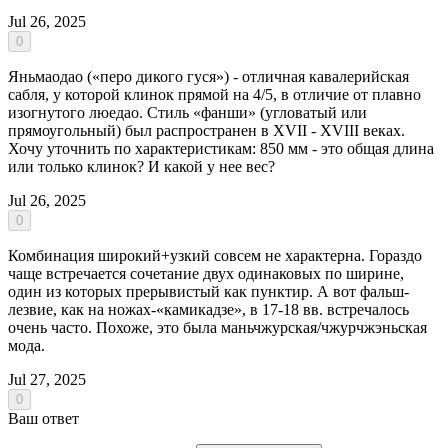
Jul 26, 2025
0
Яньмаодао («перо дикого гуся») - отличная кавалерийская
сабля, у которой клинок прямой на 4/5, в отличие от плавно
изогнутого люедао. Стиль «фанши» (угловатый или
прямоугольный) был распространен в XVII - XVIII веках.
Хочу уточнить по характеристикам: 850 мм - это общая длина
или только клинок? И какой у нее вес?
Jul 26, 2025
0
Комбинация широкий+узкий совсем не характерна. Гораздо
чаще встречается сочетание двух одинаковых по ширине,
один из которых прерывистый как пунктир. А вот фальш-
лезвие, как на ножах-«камикадзе», в 17-18 вв. встречалось
очень часто. Похоже, это была маньчжурская/чжурчжэньская
мода.
Jul 27, 2025
0
Ваш ответ