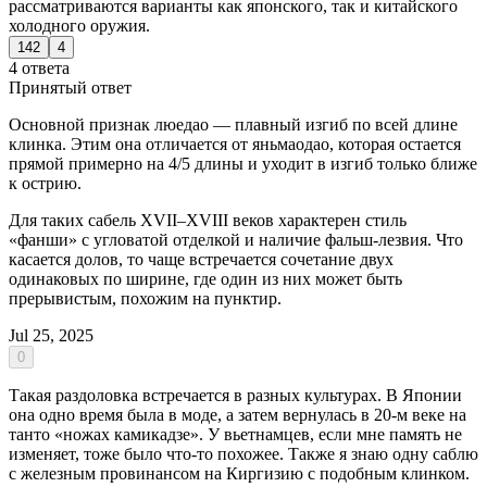
рассматриваются варианты как японского, так и китайского
холодного оружия.
142
4
4 ответа
Принятый ответ
Основной признак люедао — плавный изгиб по всей длине
клинка. Этим она отличается от яньмаодао, которая остается
прямой примерно на 4/5 длины и уходит в изгиб только ближе
к острию.
Для таких сабель XVII–XVIII веков характерен стиль
«фанши» с угловатой отделкой и наличие фальш-лезвия. Что
касается долов, то чаще встречается сочетание двух
одинаковых по ширине, где один из них может быть
прерывистым, похожим на пунктир.
Jul 25, 2025
0
Такая раздоловка встречается в разных культурах. В Японии
она одно время была в моде, а затем вернулась в 20-м веке на
танто «ножах камикадзе». У вьетнамцев, если мне память не
изменяет, тоже было что-то похожее. Также я знаю одну саблю
с железным провинансом на Киргизию с подобным клинком.