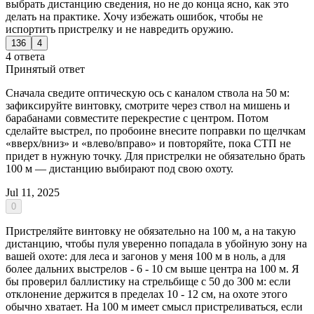
выбрать дистанцию сведения, но не до конца ясно, как это
делать на практике. Хочу избежать ошибок, чтобы не
испортить пристрелку и не навредить оружию.
136
4
4 ответа
Принятый ответ
Сначала сведите оптическую ось с каналом ствола на 50 м:
зафиксируйте винтовку, смотрите через ствол на мишень и
барабанами совместите перекрестие с центром. Потом
сделайте выстрел, по пробоине внесите поправки по щелчкам
«вверх/вниз» и «влево/вправо» и повторяйте, пока СТП не
придет в нужную точку. Для пристрелки не обязательно брать
100 м — дистанцию выбирают под свою охоту.
Jul 11, 2025
0
Пристреляйте винтовку не обязательно на 100 м, а на такую
дистанцию, чтобы пуля уверенно попадала в убойную зону на
вашей охоте: для леса и загонов у меня 100 м в ноль, а для
более дальних выстрелов - 6 - 10 см выше центра на 100 м. Я
бы проверил баллистику на стрельбище с 50 до 300 м: если
отклонение держится в пределах 10 - 12 см, на охоте этого
обычно хватает. На 100 м имеет смысл пристреливаться, если