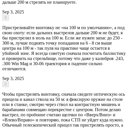
дальше 200 м стрелять не планируете.
Sep 3, 2025
0
Пристреливайте винтовку не «на 100 м по умолчанию», а под
свою охоту: если дальних выстрелов дальше 200 м не будет, я
бы пристрелял в ноль на 100 м. Если же нужен запас до 250 -
300 м, лучше поднять точку попадания на 6 - 8 см выше
центра на 100 м - так пуля на практике чаще остается в
убойной зоне. Я всегда советую сначала посчитать баллистику
и проверить на стрельбище, потому что даже у калибров .243,
.300 Win Mag и 30-06 траектория и падение сильно
отличаются.
Sep 3, 2025
0
Чтобы пристрелять винтовку, сначала сведите оптическую ось
прицела и канал ствола на 50 м: я фиксирую оружие на столе
или в станке, смотрю через ствол на контрастную мишень и
барабанами совмещаю перекрестие с центром. Потом делаю
выстрел, по пробоине считаю щелчки по «Вверх/Вниз» и
«Влево/Вправо» и повторяю, пока СТП не уйдет куда нужно.
Обычный телескопический прицел так пристрелять просто, а