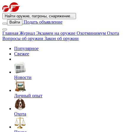
Найти оружие, патроны, снаряжение...
Подать объявление
Войти
Главная
Журнал
Экзамен на оружие
Охотминимум
Охота
Вопросы об оружии
Закон об оружии
Популярное
Свежее
Новости
Личный опыт
Охота