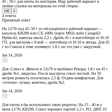
45 - 50 г для охоты по коптерам. Ищу рабочий вариант и
любые ссылки на материалы по этой сборке.
140
4
4 ответа
Принятый ответ
На 12/76 под 45–50 г из обсуждённого рабочий вариант —
капсюль КВ209 или СХ-1000, порох M92s либо Сунар42/
Ирбис42, навеска около 2,2 г. Дробь 45 г в контейнере от Н-10
ГП, для магнума с 0-кой — контейнер от Н-10 и звезда. Для 45
г из Сокола в теме упомянут 1,8 г, но это уже с закруткой.
Jan 14, 2026
0
Для .Сокол и .Жевело в 12х76 я пробовал Рекорд: 1,8 г на 45 г
дроби №1, закрутка. После выстрела ствол чистый. На 50
метров резкость получилась 2,5 ф. Отдача комфортная. Для
«птичек» лучше, конечно, дробь №2.
Jan 14, 2026
0
Для охоты я бы использовал такие рецепты. На 15 - 40 м у
меня 12/70, КВ209, Сокол хороших партий 2,2 г, РО, ДВП 10