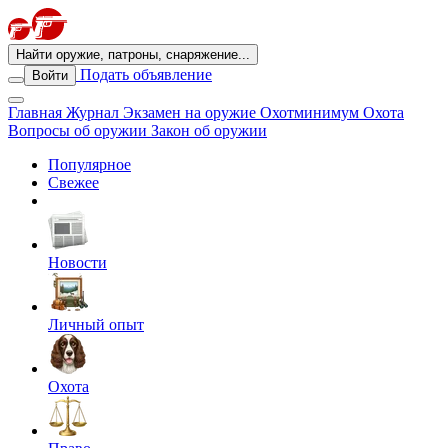
Найти оружие, патроны, снаряжение...
Подать объявление
Войти
Главная
Журнал
Экзамен на оружие
Охотминимум
Охота
Вопросы об оружии
Закон об оружии
Популярное
Свежее
Новости
Личный опыт
Охота