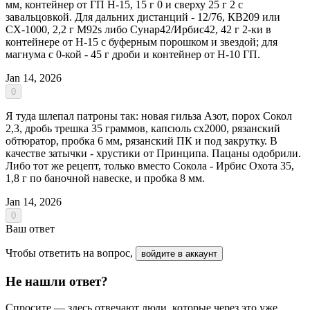
мм, контейнер от ГП Н-15, 15 г 0 и сверху 25 г 2 с
завальцовкой. Для дальних дистанций - 12/76, КВ209 или
СХ-1000, 2,2 г M92s либо Сунар42/Ирбис42, 42 г 2-ки в
контейнере от Н-15 с буферным порошком и звездой; для
магнума с 0-кой - 45 г дроби и контейнер от Н-10 ГП.
Jan 14, 2026
0
Я туда шлепал патроны так: новая гильза Азот, порох Сокол
2,3, дробь трешка 35 граммов, капсюль сх2000, рязанский
обтюратор, пробка 6 мм, рязанский ПК и под закрутку. В
качестве затычки - хрустики от Принципа. Пацаны одобрили.
Либо тот же рецепт, только вместо Сокола - Ирбис Охота 35,
1,8 г по баночной навеске, и пробка 8 мм.
Jan 14, 2026
0
Ваш ответ
Чтобы ответить на вопрос,
войдите в аккаунт
Не нашли ответ?
Спросите — здесь отвечают люди, которые через это уже