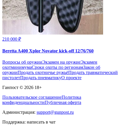
210 000 ₽
Beretta A400 Xplor Novator kick-off 12/76/760
Вопросы об оружии
Экзамен на оружие
Экзамен
охотминимума
Сроки охоты по регионам
Закон об
оружии
Продать охотничье ружьё
Продать травматический
пистолет
Продать пневматику
О проекте
Ганпост © 2026
18+
Пользовательское соглашение
Политика
конфиденциальности
Публичная оферта
Администрация:
support@gunpost.ru
Поддержка:
написать в чат