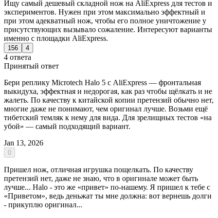
Ищу самый дешевый складной нож на AliExpress для тестов и
экспериментов. Нужен при этом максимально эффектный и
при этом адекватный нож, чтобы его полное уничтожение у
присутствующих вызывало сожаление. Интересуют варианты
именно с площадки AliExpress.
156
4
4 ответа
Принятый ответ
Бери реплику Microtech Halo 5 с AliExpress — фронтальная
выкидуха, эффектная и недорогая, как раз чтобы щёлкать и не
жалеть. По качеству к китайской копии претензий обычно нет,
многие даже не понимают, чем оригинал лучше. Возьми ещё
тибетский темляк к нему для вида. Для зрелищных тестов «на
убой» — самый подходящий вариант.
Jan 13, 2026
0
Пришел нож, отличная игрушка пощелкать. По качеству
претензий нет, даже не знаю, что в оригинале может быть
лучше... Halo - это же «привет» по-нашему. Я пришел к тебе с
«Приветом», ведь деньжат ты мне должна: вот вернешь долги
- прикуплю оригинал...