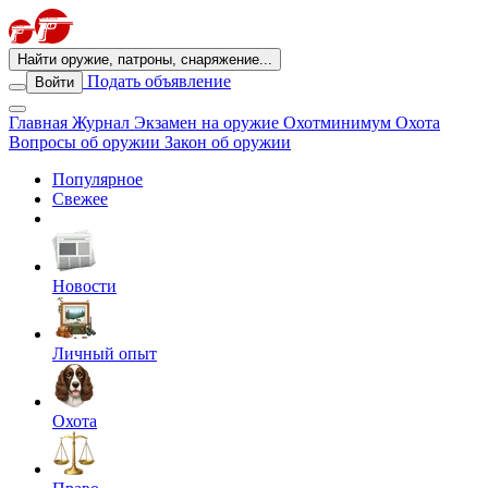
Найти оружие, патроны, снаряжение...
Подать объявление
Войти
Главная
Журнал
Экзамен на оружие
Охотминимум
Охота
Вопросы об оружии
Закон об оружии
Популярное
Свежее
Новости
Личный опыт
Охота