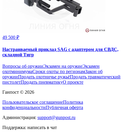
49 500 ₽
Настраиваемый приклад SAG с адаптером для СВДС,
складной Тигр
Вопросы об оружии
Экзамен на оружие
Экзамен
охотминимума
Сроки охоты по регионам
Закон об
оружии
Продать охотничье ружьё
Продать травматический
пистолет
Продать пневматику
О проекте
Ганпост © 2026
Пользовательское соглашение
Политика
конфиденциальности
Публичная оферта
Администрация:
support@gunpost.ru
Поддержка:
написать в чат