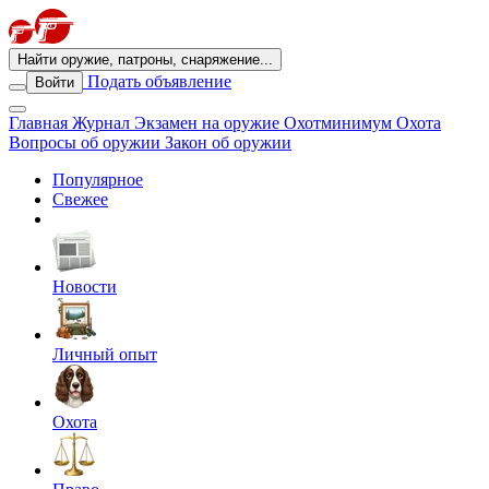
Найти оружие, патроны, снаряжение...
Подать объявление
Войти
Главная
Журнал
Экзамен на оружие
Охотминимум
Охота
Вопросы об оружии
Закон об оружии
Популярное
Свежее
Новости
Личный опыт
Охота