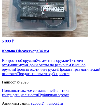
5 000 ₽
Кольца Discoveryopt 34 мм
Вопросы об оружии
Экзамен на оружие
Экзамен
охотминимума
Сроки охоты по регионам
Закон об
оружии
Продать охотничье ружьё
Продать травматический
пистолет
Продать пневматику
О проекте
Ганпост © 2026
Пользовательское соглашение
Политика
конфиденциальности
Публичная оферта
Администрация:
support@gunpost.ru