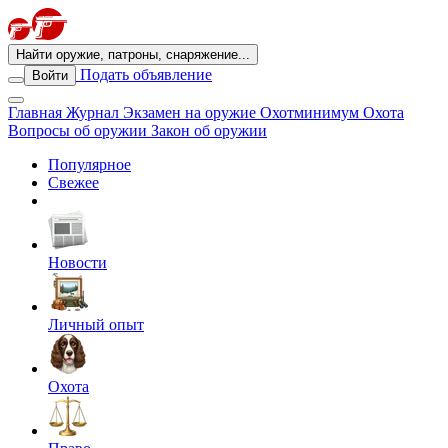
Найти оружие, патроны, снаряжение...
Подать объявление
Войти
Главная
Журнал
Экзамен на оружие
Охотминимум
Охота
Вопросы об оружии
Закон об оружии
Популярное
Свежее
Новости
Личный опыт
Охота