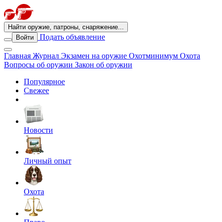
Найти оружие, патроны, снаряжение...
Подать объявление
Войти
Главная
Журнал
Экзамен на оружие
Охотминимум
Охота
Вопросы об оружии
Закон об оружии
Популярное
Свежее
Новости
Личный опыт
Охота