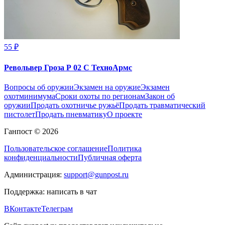
55 ₽
Револьвер Гроза Р 02 С ТехноАрмс
Вопросы об оружии
Экзамен на оружие
Экзамен
охотминимума
Сроки охоты по регионам
Закон об
оружии
Продать охотничье ружьё
Продать травматический
пистолет
Продать пневматику
О проекте
Ганпост © 2026
Пользовательское соглашение
Политика
конфиденциальности
Публичная оферта
Администрация:
support@gunpost.ru
Поддержка:
написать в чат
ВКонтакте
Телеграм