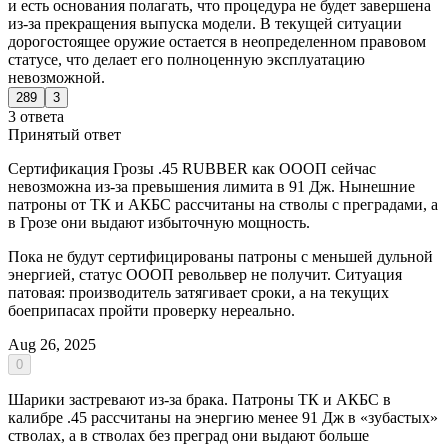
и есть основания полагать, что процедура не будет завершена
из-за прекращения выпуска модели. В текущей ситуации
дорогостоящее оружие остается в неопределенном правовом
статусе, что делает его полноценную эксплуатацию
невозможной.
289
3
3 ответа
Принятый ответ
Сертификация Грозы .45 RUBBER как ОООП сейчас
невозможна из-за превышения лимита в 91 Дж. Нынешние
патроны от ТК и АКБС рассчитаны на стволы с преградами, а
в Грозе они выдают избыточную мощность.
Пока не будут сертифицированы патроны с меньшей дульной
энергией, статус ОООП револьвер не получит. Ситуация
патовая: производитель затягивает сроки, а на текущих
боеприпасах пройти проверку нереально.
Aug 26, 2025
0
Шарики застревают из-за брака. Патроны ТК и АКБС в
калибре .45 рассчитаны на энергию менее 91 Дж в «зубастых»
стволах, а в стволах без преград они выдают больше