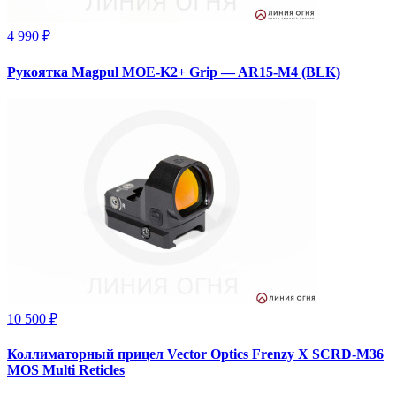
4 990 ₽
Рукоятка Magpul MOE-K2+ Grip — AR15-M4 (BLK)
10 500 ₽
Коллиматорный прицел Vector Optics Frenzy X SCRD-M36
MOS Multi Reticles