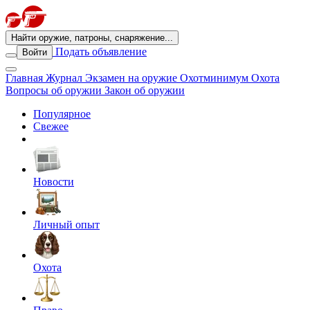
Найти оружие, патроны, снаряжение...
Подать объявление
Войти
Главная
Журнал
Экзамен на оружие
Охотминимум
Охота
Вопросы об оружии
Закон об оружии
Популярное
Свежее
Новости
Личный опыт
Охота