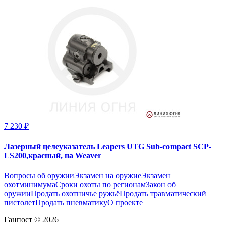
7 230 ₽
Лазерный целеуказатель Leapers UTG Sub-compact SCP-
LS200,красный, на Weaver
Вопросы об оружии
Экзамен на оружие
Экзамен
охотминимума
Сроки охоты по регионам
Закон об
оружии
Продать охотничье ружьё
Продать травматический
пистолет
Продать пневматику
О проекте
Ганпост © 2026