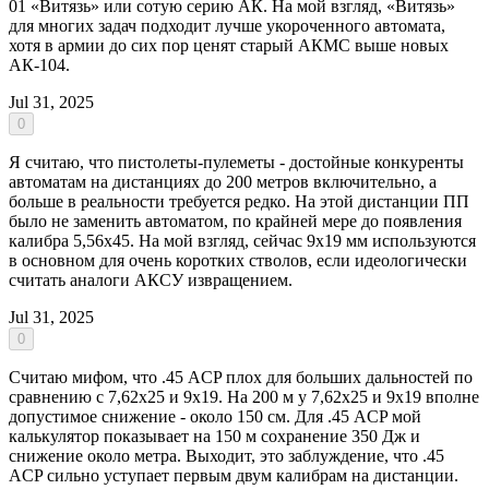
01 «Витязь» или сотую серию АК. На мой взгляд, «Витязь»
для многих задач подходит лучше укороченного автомата,
хотя в армии до сих пор ценят старый АКМС выше новых
АК-104.
Jul 31, 2025
0
Я считаю, что пистолеты-пулеметы - достойные конкуренты
автоматам на дистанциях до 200 метров включительно, а
больше в реальности требуется редко. На этой дистанции ПП
было не заменить автоматом, по крайней мере до появления
калибра 5,56х45. На мой взгляд, сейчас 9х19 мм используются
в основном для очень коротких стволов, если идеологически
считать аналоги АКСУ извращением.
Jul 31, 2025
0
Считаю мифом, что .45 ACP плох для больших дальностей по
сравнению с 7,62х25 и 9х19. На 200 м у 7,62х25 и 9х19 вполне
допустимое снижение - около 150 см. Для .45 ACP мой
калькулятор показывает на 150 м сохранение 350 Дж и
снижение около метра. Выходит, это заблуждение, что .45
ACP сильно уступает первым двум калибрам на дистанции.