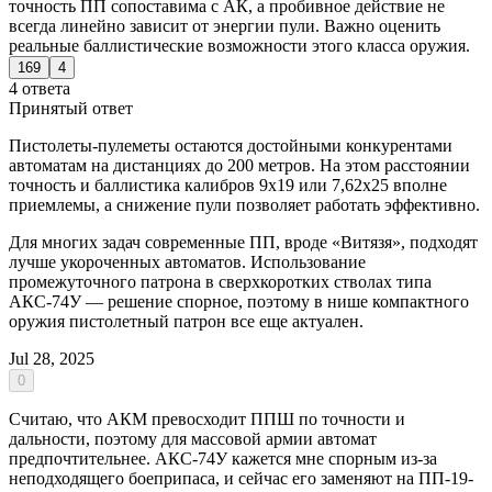
точность ПП сопоставима с АК, а пробивное действие не
всегда линейно зависит от энергии пули. Важно оценить
реальные баллистические возможности этого класса оружия.
169
4
4 ответа
Принятый ответ
Пистолеты-пулеметы остаются достойными конкурентами
автоматам на дистанциях до 200 метров. На этом расстоянии
точность и баллистика калибров 9х19 или 7,62х25 вполне
приемлемы, а снижение пули позволяет работать эффективно.
Для многих задач современные ПП, вроде «Витязя», подходят
лучше укороченных автоматов. Использование
промежуточного патрона в сверхкоротких стволах типа
АКС-74У — решение спорное, поэтому в нише компактного
оружия пистолетный патрон все еще актуален.
Jul 28, 2025
0
Считаю, что АКМ превосходит ППШ по точности и
дальности, поэтому для массовой армии автомат
предпочтительнее. АКС-74У кажется мне спорным из-за
неподходящего боеприпаса, и сейчас его заменяют на ПП-19-